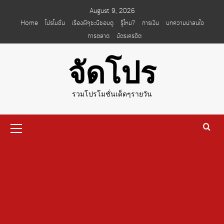
Skip
August 9, 2026
to
Home
โปรโมชั่น
เรื่องผีๆชะนีชอบดู
รู้ไหม?
การเงิน
บทความน่าสนใจ
content
การตลาด
บัตรเครดิต
จัดโปร
รวมโปรโมชั่นเด็ดๆรายวัน
Primary
Menu