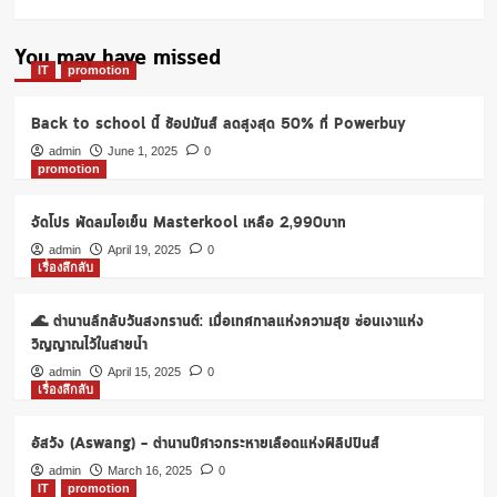
You may have missed
IT
promotion
Back to school นี้ ช้อปมันส์ ลดสูงสุด 50% ที่ Powerbuy
admin
June 1, 2025
0
promotion
จัดโปร พัดลมไอเย็น Masterkool เหลือ 2,990บาท
admin
April 19, 2025
0
เรื่องลึกลับ
🌊 ตำนานลึกลับวันสงกรานต์: เมื่อเทศกาลแห่งความสุข ซ่อนเงาแห่ง
วิญญาณไว้ในสายน้ำ
admin
April 15, 2025
0
เรื่องลึกลับ
อัสวัง (Aswang) – ตำนานปีศาจกระหายเลือดแห่งฟิลิปปินส์
admin
March 16, 2025
0
IT
promotion