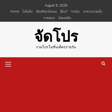
Skip
August 9, 2026
to
Home
โปรโมชั่น
เรื่องผีๆชะนีชอบดู
รู้ไหม?
การเงิน
บทความน่าสนใจ
content
การตลาด
บัตรเครดิต
จัดโปร
รวมโปรโมชั่นเด็ดๆรายวัน
Primary
Menu