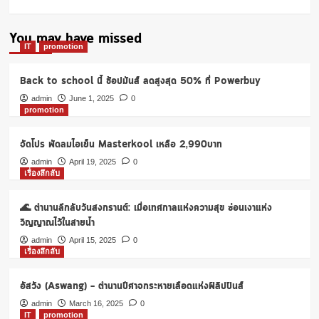
You may have missed
IT
promotion
Back to school นี้ ช้อปมันส์ ลดสูงสุด 50% ที่ Powerbuy
admin
June 1, 2025
0
promotion
จัดโปร พัดลมไอเย็น Masterkool เหลือ 2,990บาท
admin
April 19, 2025
0
เรื่องลึกลับ
🌊 ตำนานลึกลับวันสงกรานต์: เมื่อเทศกาลแห่งความสุข ซ่อนเงาแห่ง
วิญญาณไว้ในสายน้ำ
admin
April 15, 2025
0
เรื่องลึกลับ
อัสวัง (Aswang) – ตำนานปีศาจกระหายเลือดแห่งฟิลิปปินส์
admin
March 16, 2025
0
IT
promotion