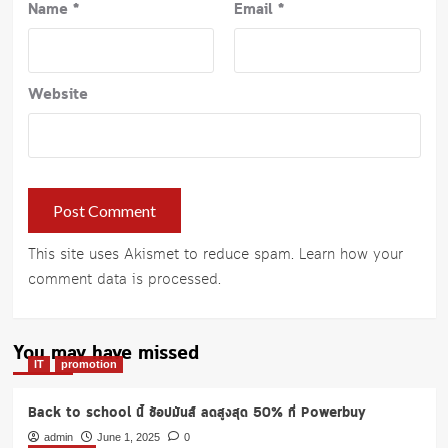
Name
*
Email
*
Website
This site uses Akismet to reduce spam.
Learn how your
comment data is processed
.
You may have missed
IT
promotion
Back to school นี้ ช้อปมันส์ ลดสูงสุด 50% ที่ Powerbuy
admin
June 1, 2025
0