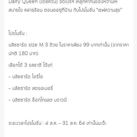
Dairy Queen (เดลี่ควีน) จัดโปรฯ ให้ลูกค้ากินของหวานให้
สบายใจ คลายร้อน ตอนออยู่ที่บ้าน กับโปรโมชั่น “เซฟความสุข”
โปรโมชั่น :
บลิซซาร์ด size M 3 ถ้วย ในราคาเพียง 99 บาทเท่านั้น (จากราคา
ปกติ 180 บาท)
เลือกได้ 3 รสชาติ ได้แก่
– บลิซซาร์ด โอรีโอ
– บลิซซาร์ด สตรอเบอรี่
– บลิซซาร์ด ช็อกโกแลต บราวนี่
ระยะเวลาโปรโมชั่น : 4 ส.ค. – 31 ส.ค. 64 เท่านั้นนะจ๊ะ