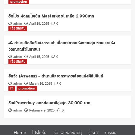
promotion
จัดโปร พัดลมไอเย็น Masterkool เหลือ 2,990บาท
admin
April 19, 2025
0
เรื่องลึกลับ
🌊 ตำนานลึกลับวันสงกรานต์: เมื่อเทศกาลแห่งความสุข ซ่อนเงาแห่ง
วิญญาณไว้ในสายน้ำ
admin
April 15, 2025
0
เรื่องลึกลับ
อัสวัง (Aswang) – ตำนานปีศาจกระหายเลือดแห่งฟิลิปปินส์
admin
March 16, 2025
0
IT
promotion
ช้อปPowerbuy ลดหย่อนภาษีสูงสุด 30,000 บาท
admin
February 9, 2025
0
Home
โปรโมชั่น
เรื่องผีๆชะนีชอบดู
รู้ไหม?
การเงิน