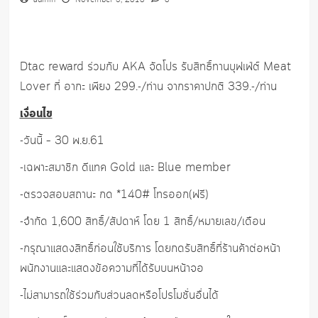
admin
November 5, 2018
0
Dtac reward ร่วมกับ AKA จัดโปร รับสิทธิ์ทานบุฟเฟ่ต์ Meat
Lover ที่ อากะ เพียง 299.-/ท่าน จากราคาปกติ 339.-/ท่าน
เงื่อนไข
-วันนี้ – 30 พ.ย.61
-เฉพาะสมาชิก ดีแทค Gold และ Blue member
-ตรวจสอบสถานะ กด *140# โทรออก(ฟรี)
-จำกัด 1,600 สิทธิ์/สัปดาห์ โดย 1 สิทธิ์/หมายเลข/เดือน
-กรุณาแสดงสิทธิ์ก่อนใช้บริการ โดยกดรับสิทธิ์ที่ร้านค้าต่อหน้า
พนักงานและแสดงข้อความที่ได้รับบนหน้าจอ
-ไม่สามารถใช้ร่วมกับส่วนลดหรือโปรโมชั่นอื่นได้