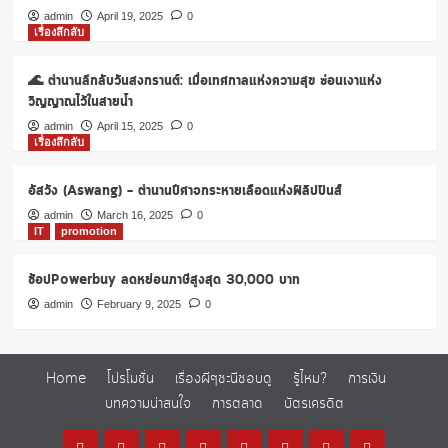
admin
April 19, 2025
0
เรื่องลึกลับ
🌊 ตำนานลึกลับวันสงกรานต์: เมื่อเทศกาลแห่งความสุข ซ่อนเงาแห่ง
วิญญาณไว้ในสายน้ำ
admin
April 15, 2025
0
เรื่องลึกลับ
อัสวัง (Aswang) – ตำนานปีศาจกระหายเลือดแห่งฟิลิปปินส์
admin
March 16, 2025
0
IT
promotion
ช้อปPowerbuy ลดหย่อนภาษีสูงสุด 30,000 บาท
admin
February 9, 2025
0
Home
โปรโมชั่น
เรื่องผีๆชะนีชอบดู
รู้ไหม?
การเงิน
บทความน่าสนใจ
การตลาด
บัตรเครดิต