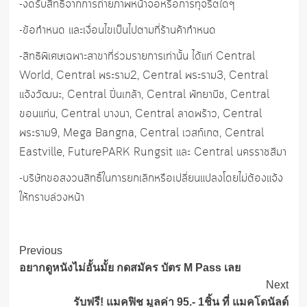
-งดรับสิทธิ์จากการถ่ายภาพหน้าจอหรือการทุจริตใดๆ
-ข้อกำหนด และเงื่อนไขเป็นไปตามที่ร้านค้ากำหนด
-สิทธิพิเศษเฉพาะสาขาที่ร่วมรายการเท่านั้น ได้แก่ Central
World, Central พระราม2, Central พระราม3, Central
แจ้งวัฒนะ, Central ปิ่นเกล้า, Central พัทยาบีช, Central
ขอนแก่น, Central บางนา, Central ลาดพร้าว, Central
พระราม9, Mega Bangna, Central เวสท์เกต, Central
Eastville, FuturePARK Rungsit และ Central นครราชสีมา
-บริษัทขอสงวนสิทธิ์ในการยกเลิกหรือเปลี่ยนแปลงโดยไม่ต้องแจ้ง
ให้ทราบล่วงหน้า
Post
Previous
Navigation
อยากดูหนังไม่อั้นมั้ย กดสมัคร บัตร M Pass เลย
Next
รับฟรี! แมคฟิช มูลค่า 95.- 1ชิ้น ที่ แมคโดนัลด์