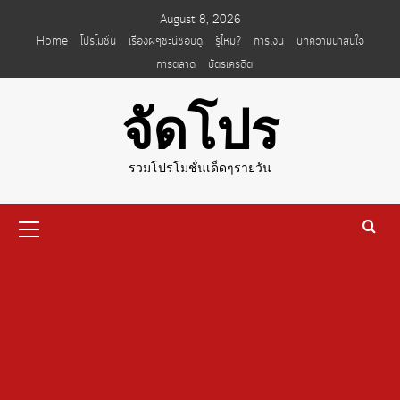
Skip
August 8, 2026
to
Home
โปรโมชั่น
เรื่องผีๆชะนีชอบดู
รู้ไหม?
การเงิน
บทความน่าสนใจ
content
การตลาด
บัตรเครดิต
จัดโปร
รวมโปรโมชั่นเด็ดๆรายวัน
Primary
Menu