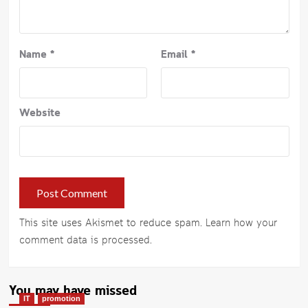
Name
*
Email
*
Website
This site uses Akismet to reduce spam.
Learn how your
comment data is processed
.
You may have missed
IT
promotion