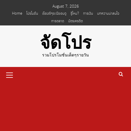
Skip
August 7, 2026
to
Home
โปรโมชั่น
เรื่องผีๆชะนีชอบดู
รู้ไหม?
การเงิน
บทความน่าสนใจ
content
การตลาด
บัตรเครดิต
จัดโปร
รวมโปรโมชั่นเด็ดๆรายวัน
Primary
Menu