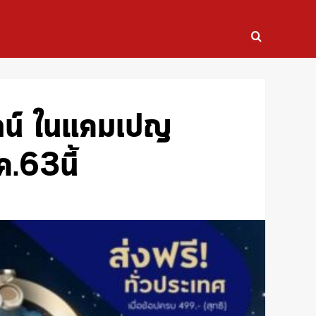
นไลน์ ในแคมเปญ
.63นี้