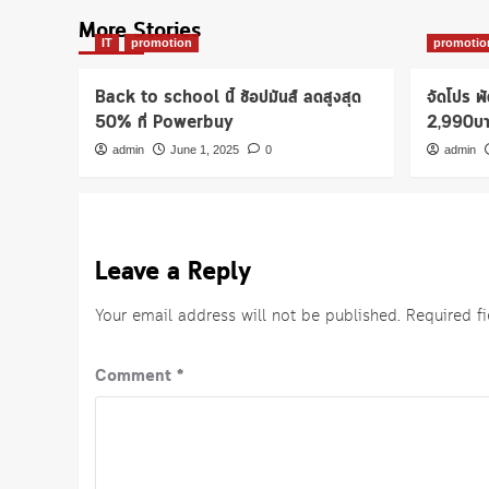
More Stories
IT
promotion
promotio
Back to school นี้ ช้อปมันส์ ลดสูงสุด
จัดโปร พ
50% ที่ Powerbuy
2,990บ
admin
June 1, 2025
0
admin
Leave a Reply
Your email address will not be published.
Required f
Comment
*