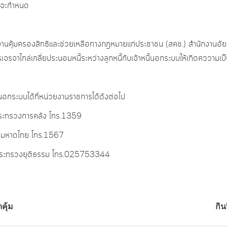
กู้จะกำหนด
ักงานคุ้มครองสิทธิและช่วยเหลือทางกฎหมายแก่ประชาชน (สคช.) สำนักงานอ
จาไกล่เกลี่ยประนอมหนี้ระหว่างลูกหนี้กับเจ้าหนี้นอกระบบให้เกิดคววามเป็
อกระบบได้ที่หน่วยงานราชการได้ดังต่อไป
 กระทรวงการคลัง โทร.1359
วงมหาดไทย โทร.1567
รรม กระทรวงยุติธรรม โทร.025753344
คุ้ม
กิน