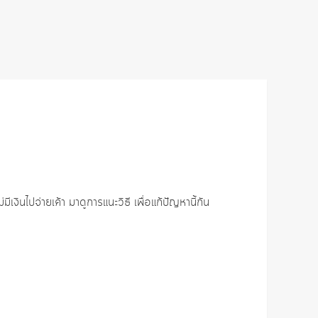
งินไปจ่ายเค้า มาดูการแนะวิธี เพื่อแก้ปัญหานี้กัน