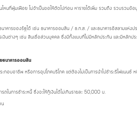
อันไหนที่ฟุ่มเฟือย ไม่จำเป็นขอให้ตัดไปก่อน หารายได้เพิ่ม รวมถึง รวบรวมข้อม
นาคารของรัฐได้ เช่น ธนาคารออมสิน / ธ.ก.ส. / และธนาคารอิสลามแห่งประเ
่างๆ เช่น สินเชื่อส่วนบุคคล ซึ่งมีทั้งแบบที่ไม่มีหลักประกัน และมีหลักปร
โดยธนาคารออมสิน
กอบอาชีพ หรือการอุปโภคบริโภค แต่ต้องไม่เป็นการนำไปชำระรีไฟแนนซ์ หนี้ใ
ในการชำระหนี้ ซึ่งจะให้กู้เงินได้ไม่เกินรายละ 50,000 บ.
อน