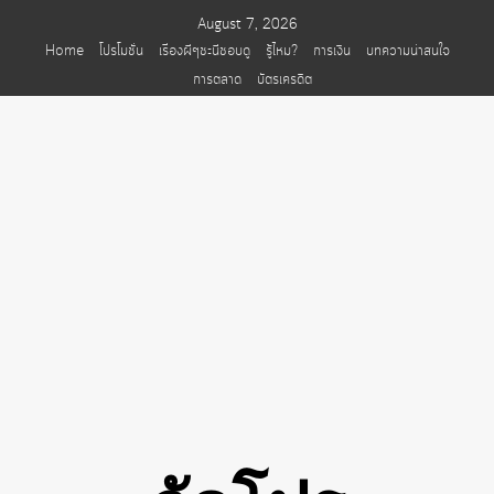
Skip
August 7, 2026
to
Home
โปรโมชั่น
เรื่องผีๆชะนีชอบดู
รู้ไหม?
การเงิน
บทความน่าสนใจ
content
การตลาด
บัตรเครดิต