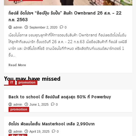
ท็อปส์ จัดโปรฯ “ช็อปปุ๊บ รับปั๊บ” สินค้า Ownbrand 26 ส.ค. – 22
ก.ย. 2563
admin
September 2, 2020
0
เนื่องในโอกาส ขอบคุณลูกค้าที่ให้การตอบรับสินค้า Ownbrand ท็อปเลยจัดโปรโมชั่น
ให้ลูกค้าที่แสนน่ารัก ตั้งแต่วันที่ 26 ส.ค. - 22 ก.ย.63 เมื่อช็อปสินค้าที่ ท็อปส์ แฟมิลี่
มาร์ท และ มัทสึโมโตะคิโยชิ ตามเงื่อนไขที่กำหนด ฟรีผลิตภัณฑ์แบรนด์สมาร์ทเตอร์ 1
ชิ้น...
Read
Read More
more
about
You may have missed
ท็อปส์
IT
promotion
จัด
โปรฯ
Back to school นี้ ช้อปมันส์ ลดสูงสุด 50% ที่ Powerbuy
“ช็อป
ปุ๊บ
admin
June 1, 2025
0
promotion
รับ
ปั๊บ”
สินค้า
จัดโปร พัดลมไอเย็น Masterkool เหลือ 2,990บาท
Ownbrand
admin
April 19, 2025
0
26