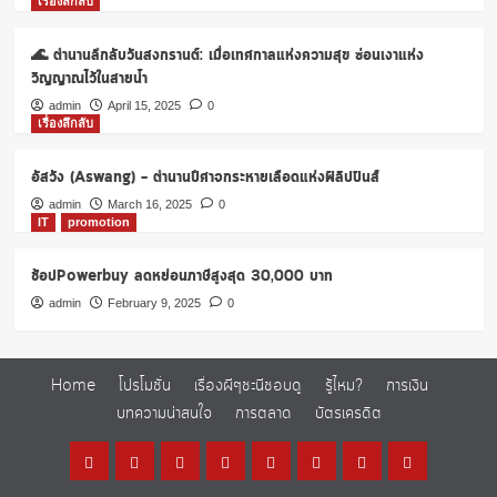
เรื่องลึกลับ
ส.ค.
–
🌊 ตำนานลึกลับวันสงกรานต์: เมื่อเทศกาลแห่งความสุข ซ่อนเงาแห่ง
22
ก.ย.
วิญญาณไว้ในสายน้ำ
2563
admin
April 15, 2025
0
เรื่องลึกลับ
อัสวัง (Aswang) – ตำนานปีศาจกระหายเลือดแห่งฟิลิปปินส์
admin
March 16, 2025
0
IT
promotion
ช้อปPowerbuy ลดหย่อนภาษีสูงสุด 30,000 บาท
admin
February 9, 2025
0
Home
โปรโมชั่น
เรื่องผีๆชะนีชอบดู
รู้ไหม?
การเงิน
บทความน่าสนใจ
การตลาด
บัตรเครดิต
Home
โปร
เรื่อง
รู้
การ
บทความ
การ
บัตร