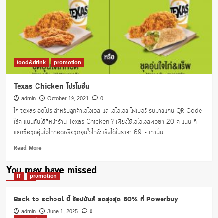
ชั่น
1
แถม
1
food&drink
promotion
Texas Chicken โปรโมชั่น
admin
October 19, 2021
0
ไก่ texas จัดโปร สำหรับลูกค้าเอไอเอส และเอไอเอส ไฟเบอร์ รีบมาสแกน QR Code
ใช้คะแนนกันได้ที่หน้าร้าน Texas Chicken ? เพียงใช้เอไอเอสพอยท์ 20 คะแนน ก็
แลกซื้อชุดอุ่นใจไก่ทอดหรือชุดอุ่นใจไก่&แร็พได้ในราคา 69 .- เท่านั้น...
Read
Read More
more
about
You may have missed
Texas
IT
promotion
Chicken
โปร
Back to school นี้ ช้อปมันส์ ลดสูงสุด 50% ที่ Powerbuy
โม
ชั่น
admin
June 1, 2025
0