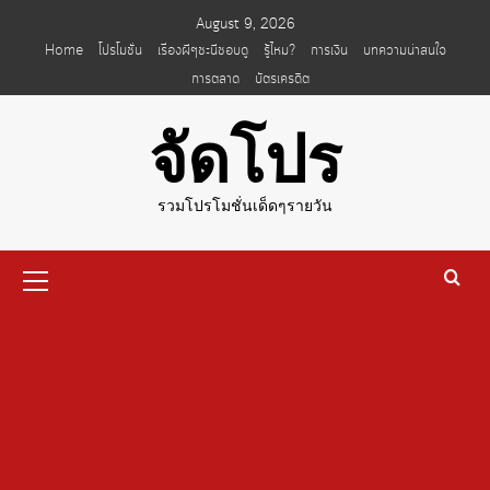
Skip
August 9, 2026
to
Home
โปรโมชั่น
เรื่องผีๆชะนีชอบดู
รู้ไหม?
การเงิน
บทความน่าสนใจ
content
การตลาด
บัตรเครดิต
จัดโปร
รวมโปรโมชั่นเด็ดๆรายวัน
Primary
Menu