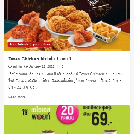
food&drink
promotion
Texas Chicken โปรโมชั่น 1 แถม 1
admin
January 17, 2022
0
เท็กซัส ชิคเก้น จัดโปรโมชั่น พิเศษ!! เต็มอิ่มสุดคุ้ม ที่ Texas Chicken กับโปรพิเศษ
‘ไก่ขำขัน ฉลองรับปีขาล” ให้คุณอิ่มอร่อยไซส์ใหญ่ในราคาที่ถูกกว่า!! ตั้งแต่วันที่ 4 ธ.ค.
64 - 31 ม.ค. 65...
Read
Read More
more
about
Texas
Chicken
โปร
โม