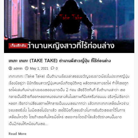
เรื่องลึกลับ
เทเกะ เทเกะ (TAKE TAKE) ตำนานผีสาวญี่ปุ่น ที่ไร้ท่อนล่าง
admin
May 1, 2021
0
เทเกะเทเกะ (Take Take) เป็นตำนานเรื่องเล่าสยองขวัญของชาวเมืองในประเทศญี่ปุ่น
เรื่องมีอยู่ว่า มีนักเรียนสาวญี่ปุ่นคนหนึ่งเกิดอุบัติเหตุ พลัดตกลงทางรถไฟ ทำให้เธอถูก
รถไฟแล่นทับผ่านร่างของเธอจนขาดเป็น 2 ท่อน เสียชีวิตทันที ซึ่งตำนานเล่าว่า เธอ
กลายเป็นผีร้ายที่ออกหลอกคนตอนกลางคืนในสภาพที่มีแค่ครึ่งท่อนบน จริงๆไม่เรียกว่า
หลอก เรียกว่าเปลี่ยนสภาพให้กลายเป็นแบบเธอมากกว่า แล้วเทเกะเทเกะเคลื่อนไหวร่าง
ของเธอยังไง ในเมื่อเธอไม่มีขาแล้ว เธอใช้มือทั้งสองข้างในการยันตัวเธอเอาไว้ในการ
เคลื่อนไหวตัว โดยถ้าเธอเห็นใครเมื่อไหร่ เธอจะกระโดดเข้าใส่แล้วตัดร่างคนนั้นขาด
เป็น2ท่อนให้เหมือนกันเธอ...
Read
Read More