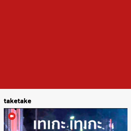
taketake