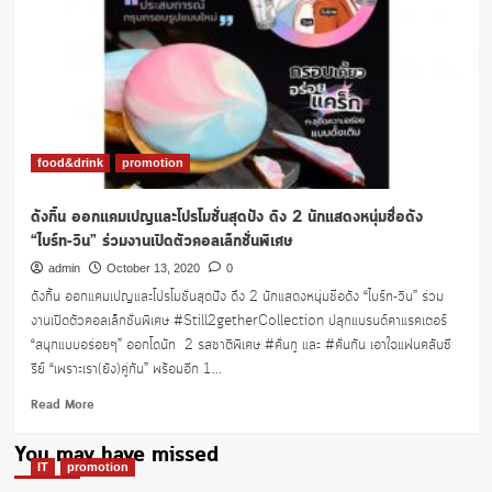
food&drink
promotion
ดังกิ้น ออกแคมเปญและโปรโมชั่นสุดปัง ดึง 2 นักแสดงหนุ่มชื่อดัง
“ไบร์ท-วิน” ร่วมงานเปิดตัวคอลเล็กชั่นพิเศษ
admin
October 13, 2020
0
ดังกิ้น ออกแคมเปญและโปรโมชั่นสุดปัง ดึง 2 นักแสดงหนุ่มชื่อดัง “ไบร์ท-วิน” ร่วม
งานเปิดตัวคอลเล็กชั่นพิเศษ #Still2getherCollection ปลุกแบรนด์คาแรคเตอร์
“สนุกแบบอร่อยๆ” ออกโดนัท 2 รสชาติพิเศษ #คั่นกู และ #คั่นกัน เอาใจแฟนคลับซี
รีย์ “เพราะเรา(ยัง)คู่กัน” พร้อมอีก 1...
Read
Read More
more
about
You may have missed
ดัง
IT
promotion
กิ้น