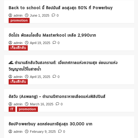
ออก
Back to school นี้ ช้อปมันส์ ลดสูงสุด 50% ที่ Powerbuy
แคมเปญ
และ
admin
June 1, 2025
0
promotion
โปร
โม
ชั่น
จัดโปร พัดลมไอเย็น Masterkool เหลือ 2,990บาท
สุด
admin
April 19, 2025
0
ปัง
เรื่องลึกลับ
ดึง
2
🌊 ตำนานลึกลับวันสงกรานต์: เมื่อเทศกาลแห่งความสุข ซ่อนเงาแห่ง
นัก
แสดง
วิญญาณไว้ในสายน้ำ
หนุ่ม
admin
April 15, 2025
0
ชื่อ
เรื่องลึกลับ
ดัง
“ไบร์ท-
อัสวัง (Aswang) – ตำนานปีศาจกระหายเลือดแห่งฟิลิปปินส์
วิน”
ร่วม
admin
March 16, 2025
0
งาน
IT
promotion
เปิด
ตัว
ช้อปPowerbuy ลดหย่อนภาษีสูงสุด 30,000 บาท
คอล
admin
February 9, 2025
0
เล็ก