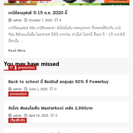
บาบีก้อนบุฟเฟ่ 5-15 ต.ค. 2020 นี้
admin
October 7, 2020
0
บาบีก้อนบุฟเฟ่ หรือ บาบีคิวพลาซ่า จัดโปรโมชั่น คอหมูกระทะ ทั้งหลายให้มากิน บาบี
ก้อน รีฟิวแบบไม่อั้น ในราคาแค่ 333 บาท/คน เท่านั้น!! โปรฯนี้ ตั้งแต่ 5 - 15 ต.ค.63
นี้เท่านั้น ...
Read
Read More
more
about
You may have missed
บาบี
IT
promotion
ก้อ
นบุฟเฟ่
Back to school นี้ ช้อปมันส์ ลดสูงสุด 50% ที่ Powerbuy
5-
15
admin
June 1, 2025
0
promotion
ต.ค.
2020
นี้
จัดโปร พัดลมไอเย็น Masterkool เหลือ 2,990บาท
admin
April 19, 2025
0
เรื่องลึกลับ