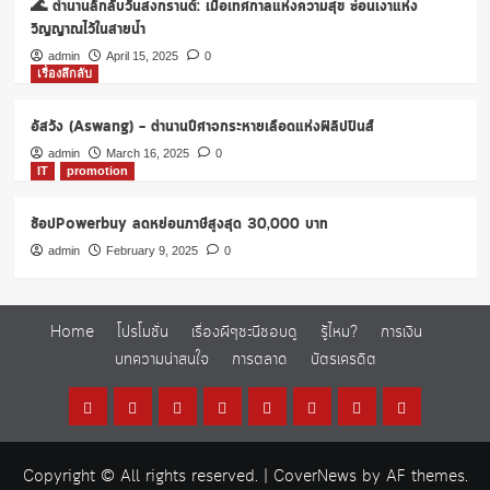
🌊 ตำนานลึกลับวันสงกรานต์: เมื่อเทศกาลแห่งความสุข ซ่อนเงาแห่ง
วิญญาณไว้ในสายน้ำ
admin
April 15, 2025
0
เรื่องลึกลับ
อัสวัง (Aswang) – ตำนานปีศาจกระหายเลือดแห่งฟิลิปปินส์
admin
March 16, 2025
0
IT
promotion
ช้อปPowerbuy ลดหย่อนภาษีสูงสุด 30,000 บาท
admin
February 9, 2025
0
Home
โปรโมชั่น
เรื่องผีๆชะนีชอบดู
รู้ไหม?
การเงิน
บทความน่าสนใจ
การตลาด
บัตรเครดิต
Home
โปร
เรื่อง
รู้
การ
บทความ
การ
บัตร
โม
ผีๆ
ไหม?
เงิน
น่า
ตลาด
เครดิต
Copyright © All rights reserved.
|
CoverNews
by AF themes.