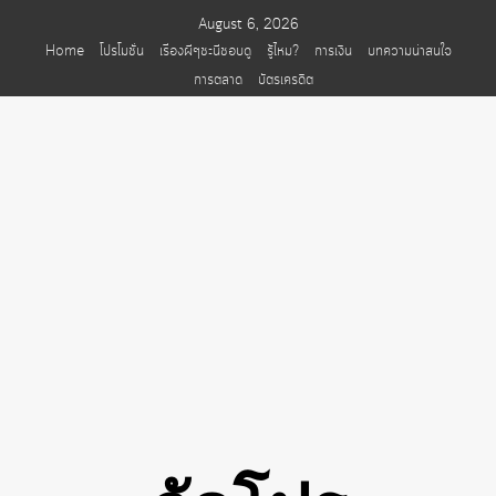
Skip
August 6, 2026
to
Home
โปรโมชั่น
เรื่องผีๆชะนีชอบดู
รู้ไหม?
การเงิน
บทความน่าสนใจ
content
การตลาด
บัตรเครดิต