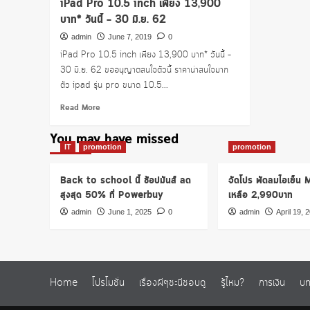
iPad Pro 10.5 inch เพียง 13,900
บาท* วันนี้ – 30 มิ.ย. 62
admin
June 7, 2019
0
iPad Pro 10.5 inch เพียง 13,900 บาท* วันนี้ –
30 มิ.ย. 62 ขออนุญาตสนใจตัวนี้ ราคาน่าสนใจมาก
ตัว ipad รุ่น pro ขนาด 10.5...
Read
Read More
more
about
You may have missed
iPad
IT
promotion
promotion
Pro
10.5
Back to school นี้ ช้อปมันส์ ลด
จัดโปร พัดลมไอเย็น
inch
สูงสุด 50% ที่ Powerbuy
เหลือ 2,990บาท
เพียง
13,900
admin
June 1, 2025
0
admin
April 19, 
บาท*
วัน
นี้
–
30
Home
โปรโมชั่น
เรื่องผีๆชะนีชอบดู
รู้ไหม?
การเงิน
บท
มิ.ย.
62