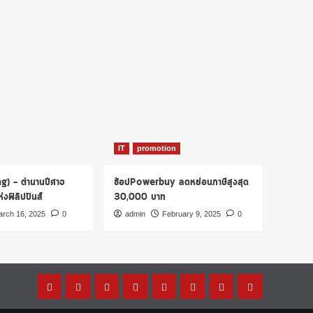
IT
promotion
ng) – ตำนานปีศาจ
ช้อปPowerbuy ลดหย่อนภาษีสูงสุด
งฟิลิปปินส์
30,000 บาท
rch 16, 2025
0
admin
February 9, 2025
0
Home
โปร
เรื่อง
รู้
การ
บทความ
การ
บัตร
โม
ผีๆ
ไหม?
เงิน
น่า
ตลาด
เครดิต