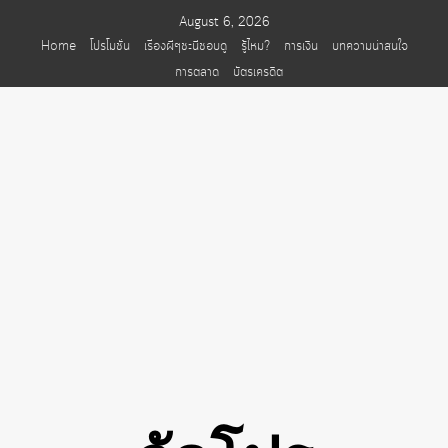
Skip
August 6, 2026
to
Home
โปรโมชั่น
เรื่องผีๆชะนีชอบดู
รู้ไหม?
การเงิน
บทความน่าสนใจ
content
การตลาด
บัตรเครดิต