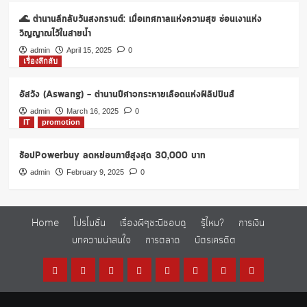
ถ้า
🌊 ตำนานลึกลับวันสงกรานต์: เมื่อเทศกาลแห่งความสุข ซ่อนเงาแห่ง
ได้
ฟัง
วิญญาณไว้ในสายน้ำ
เทป
admin
April 15, 2025
0
นี้
เรื่องลึกลับ
อัสวัง (Aswang) – ตำนานปีศาจกระหายเลือดแห่งฟิลิปปินส์
admin
March 16, 2025
0
IT
promotion
ช้อปPowerbuy ลดหย่อนภาษีสูงสุด 30,000 บาท
admin
February 9, 2025
0
Home
โปรโมชั่น
เรื่องผีๆชะนีชอบดู
รู้ไหม?
การเงิน
บทความน่าสนใจ
การตลาด
บัตรเครดิต
Home
โปร
เรื่อง
รู้
การ
บทความ
การ
บัตร
โม
ผีๆ
ไหม?
เงิน
น่า
ตลาด
เครดิต