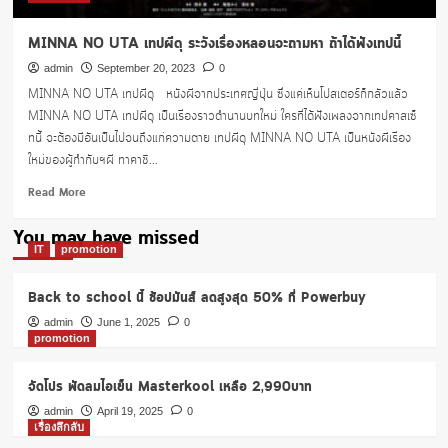
MINNA NO UTA เทปผีดุ ระวังเรื่องหลอนจะถามหา ถ้าได้ฟังเทปนี้
admin
September 20, 2023
0
MINNA NO UTA เทปผีดุ หนังผีจากประเทศญี่ปุ่น ซึ่งแค่เห็นโปสเตอร์ก็กลัวแล้ว
MINNA NO UTA เทปผีดุ เป็นเรื่องราวตำนานบทใหม่ ใครที่ได้ฟังเพลงจากเทปคาสเซ็
ทนี้ จะต้องมีอันเป็นไปจนถึงแก่ความตาย เทปผีดุ MINNA NO UTA เป็นหนังผีเรื่อง
ใหม่ของผู้กำกับฯผี ทาคาชิ...
Read
Read More
more
about
You may have missed
MINNA
IT
promotion
NO
UTA
Back to school นี้ ช้อปมันส์ ลดสูงสุด 50% ที่ Powerbuy
เทป
ผีดุ
admin
June 1, 2025
0
promotion
ระวัง
เรื่อง
หลอน
จัดโปร พัดลมไอเย็น Masterkool เหลือ 2,990บาท
จะ
admin
April 19, 2025
0
ถาม
เรื่องลึกลับ
หา