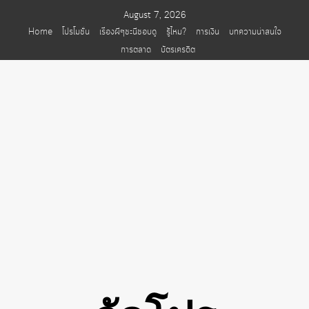
Skip
August 7, 2026
to
Home
โปรโมชั่น
เรื่องผีๆชะนีชอบดู
รู้ไหม?
การเงิน
บทความน่าสนใจ
content
การตลาด
บัตรเครดิต