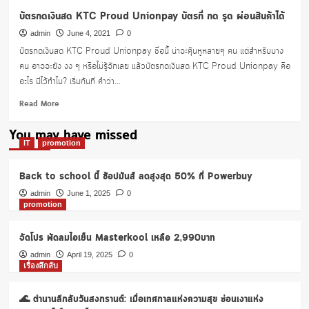
บัตรกดเงินสด KTC Proud Unionpay บัตรที่ กด รูด ผ่อนสินค้าได้
admin
June 4, 2021
0
บัตรกดเงินสด KTC Proud Unionpay ชื่อนี้ น่าจะคุ้นหูหลายๆ คน แต่สำหรับบาง
คน อาจจะยัง งง ๆ หรือไม่รู้จักเลย แล้วบัตรกดเงินสด KTC Proud Unionpay คือ
อะไร มีไว้ทำไม? เริ่มกันที่ คำว่า...
Read
Read More
more
about
You may have missed
บัตร
IT
promotion
กด
เงินสด
Back to school นี้ ช้อปมันส์ ลดสูงสุด 50% ที่ Powerbuy
KTC
Proud
admin
June 1, 2025
0
promotion
Unionpay
บัตร
ที่
จัดโปร พัดลมไอเย็น Masterkool เหลือ 2,990บาท
กด
admin
April 19, 2025
0
รูด
เรื่องลึกลับ
ผ่อน
สินค้า
🌊 ตำนานลึกลับวันสงกรานต์: เมื่อเทศกาลแห่งความสุข ซ่อนเงาแห่ง
ได้