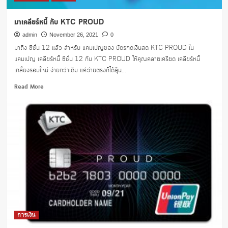
มาเคลียร์หนี้ กับ KTC PROUD
admin
November 26, 2021
0
มาถึง ซีซั่น 12 แล้ว สำหรับ แคมเปญของ บัตรกดเงินสด KTC PROUD ใน
แคมเปญ เคลียร์หนี้ ซีซั่น 12 กับ KTC PROUD ให้คุณคลายเครียด เคลียร์หนี้
เกลี้ยงรอบใหม่ ง่ายกว่าเดิม แค่จ่ายตรงก็ได้ลุ้น...
Read
Read More
more
about
มา
เคลียร์
หนี้
กับ
KTC
PROUD
การเงิน