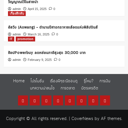
วิญญาณไว้ในสายน้ำ
admin
April 15, 2025
0
เรื่องลึกลับ
อัสวัง (Aswang) – ตำนานปีศาจกระหายเลือดแห่งฟิลิปปินส์
admin
March 16, 2025
0
IT
promotion
ช้อปPowerbuy ลดหย่อนภาษีสูงสุด 30,000 บาท
admin
February 9, 2025
0
Home
โปรโมชั่น
เรื่องผีๆชะนีชอบดู
รู้ไหม?
การเงิน
บทความน่าสนใจ
การตลาด
บัตรเครดิต
Home
โปร
เรื่อง
รู้
การ
บทความ
การ
บัตร
โม
ผีๆ
ไหม?
เงิน
น่า
ตลาด
เครดิต
Copyright © All rights reserved.
|
CoverNews
by AF themes.
ชั่น
ชะนี
สนใจ