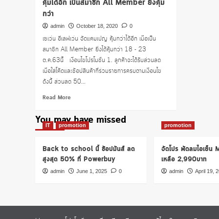
คุ้มได้อีก เป็นสมาชิก All Member ยิ่งคุ้ม
กว่า
admin
October 18, 2020
0
เซเว่น อีเลฟเว่น จัดแคมเปญ คุ้มกว่าได้อีก เมื่อเป็น
สมาชิก All Member ยิ่งได้คุ้มกว่า 18 - 23
ต.ค.63นี้ เงื่อนไขโปรโมชั่น 1. ลูกค้าจะได้รับส่วนลด
เมื่อใส่โค้ดและช้อปสินค้าที่ร่วมรายการครบตามเงื่อนไข
ดังนี้ ส่วนลด 50...
Read
Read More
more
about
You may have missed
คุ้ม
IT
promotion
promotion
ได้
อีก
Back to school นี้ ช้อปมันส์ ลด
จัดโปร พัดลมไอเย็น
เป็น
สูงสุด 50% ที่ Powerbuy
เหลือ 2,990บาท
สมาชิก
All
admin
June 1, 2025
0
admin
April 19, 
Member
ยิ่ง
คุ้ม
กว่า