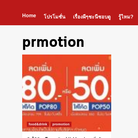
Home
โปรโมชั่น
เรื่องผีๆชะนีชอบดู
รู้ไหม?
prmotion
food&drink
promotion