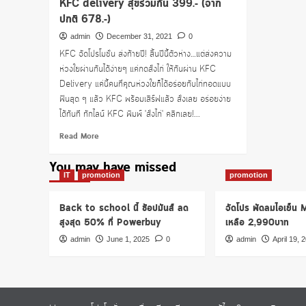
KFC delivery สุขร่วมกัน 399.- (จาก
ปกติ 678.-)
admin
December 31, 2021
0
KFC จัดโปรโมชั่น ส่งท้ายปี! สิ้นปีนี้ตัวห่าง…แต่ส่งความ
ห่วงใยผ่านกันได้ง่ายๆ แค่กดสั่งไก่ ให้กันผ่าน KFC
Delivery แค่นี้คนที่คุณห่วงใยก็ได้อร่อยกับไก่ทอดแบบ
ฟินสุด ๆ แล้ว KFC พร้อมเสิร์ฟแล้ว สั่งเลย อร่อยง่าย
ได้ทันที ทักไลน์ KFC พิมพ์ 'สั่งไก่' คลิกเลย!...
Read
Read More
more
about
You may have missed
KFC
IT
promotion
promotion
delivery
สุขร่วมกัน
Back to school นี้ ช้อปมันส์ ลด
จัดโปร พัดลมไอเย็น
399.-
สูงสุด 50% ที่ Powerbuy
เหลือ 2,990บาท
(จาก
ปกติ
admin
June 1, 2025
0
admin
April 19, 
678.-)