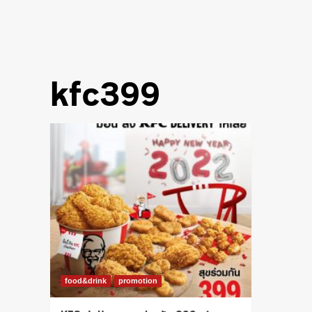
kfc399
food&drink
promotion