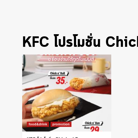
KFC โปรโมชั่น Chic
food&drink
promotion