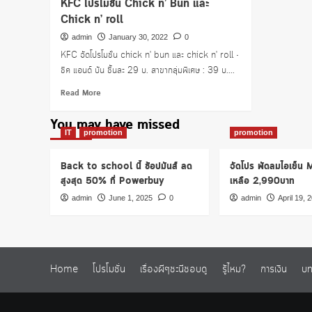
KFC โปรโมชั่น Chick n’ Bun และ
Chick n’ roll
admin
January 30, 2022
0
KFC จัดโปรโมชั่น chick n' bun และ chick n' roll •
ชิค แอนด์ บัน ชิ้นละ 29 บ. สาขากลุ่มพิเศษ : 39 บ....
Read
Read More
more
about
You may have missed
KFC
IT
promotion
promotion
โปร
โม
Back to school นี้ ช้อปมันส์ ลด
จัดโปร พัดลมไอเย็น
ชั่น
สูงสุด 50% ที่ Powerbuy
เหลือ 2,990บาท
Chick
n’
admin
June 1, 2025
0
admin
April 19, 
Bun
และ
Chick
n’
roll
Home
โปรโมชั่น
เรื่องผีๆชะนีชอบดู
รู้ไหม?
การเงิน
บท