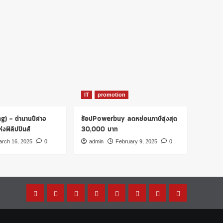
IT
promotion
ng) – ตำนานปีศาจ
ช้อปPowerbuy ลดหย่อนภาษีสูงสุด
งฟิลิปปินส์
30,000 บาท
rch 16, 2025
0
admin
February 9, 2025
0
Home
โปร
เรื่อง
รู้
การ
บทความ
การ
บัตร
โม
ผีๆ
ไหม?
เงิน
น่า
ตลาด
เครดิต
ชั่น
ชะนี
สนใจ