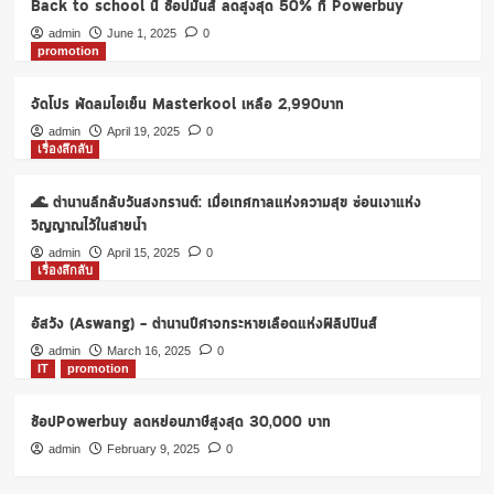
Back to school นี้ ช้อปมันส์ ลดสูงสุด 50% ที่ Powerbuy
–
ตำนาน
admin
June 1, 2025
0
promotion
ปีศาจ
กระหาย
เลือด
จัดโปร พัดลมไอเย็น Masterkool เหลือ 2,990บาท
แห่ง
admin
April 19, 2025
0
ฟิลิปปินส์
เรื่องลึกลับ
🌊 ตำนานลึกลับวันสงกรานต์: เมื่อเทศกาลแห่งความสุข ซ่อนเงาแห่ง
วิญญาณไว้ในสายน้ำ
admin
April 15, 2025
0
เรื่องลึกลับ
อัสวัง (Aswang) – ตำนานปีศาจกระหายเลือดแห่งฟิลิปปินส์
admin
March 16, 2025
0
IT
promotion
ช้อปPowerbuy ลดหย่อนภาษีสูงสุด 30,000 บาท
admin
February 9, 2025
0