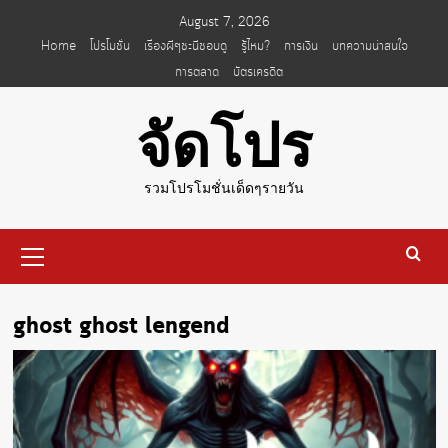
Skip
August 7, 2026
to
Home
โปรโมชั่น
เรื่องผีๆชะนีชอบดู
รู้ไหม?
การเงิน
บทความน่าสนใจ
content
การตลาด
บัตรเครดิต
จัดโปร
รวมโปรโมชั่นเด็ดๆรายวัน
Primary
Menu
ghost ghost lengend