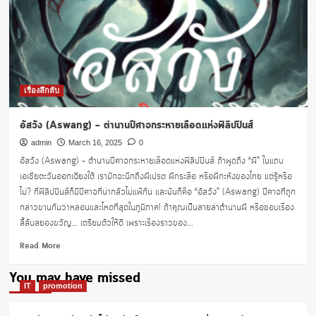
เรื่องลึกลับ
อัสวัง (Aswang) – ตำนานปีศาจกระหายเลือดแห่งฟิลิปปินส์
admin
March 16, 2025
0
อัสวัง (Aswang) – ตำนานปีศาจกระหายเลือดแห่งฟิลิปปินส์ ถ้าพูดถึง “ผี” ในแถบ
เอเชียตะวันออกเฉียงใต้ เรามักจะนึกถึงผีเปรต ผีกระสือ หรือผีกะหังของไทย แต่รู้หรือ
ไม่? ที่ฟิลิปปินส์ก็มีปีศาจที่น่ากลัวไม่แพ้กัน และมันก็คือ “อัสวัง” (Aswang) ปีศาจที่ถูก
กล่าวขานกันว่าหลอนและโหดที่สุดในภูมิภาค! ถ้าคุณเป็นสายล่าตำนานผี หรือชอบเรื่อง
ลี้ลับสยองขวัญ… เตรียมตัวให้ดี เพราะเรื่องราวของ...
Read
Read More
more
about
You may have missed
อัส
IT
promotion
วัง
(Aswang)