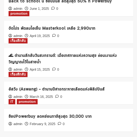
Back to school นี้ ช้อปมันส์ ลดสูงสุด 50% ที่ Powerbuy
โม
ชั่น
admin
June 1, 2025
0
promotion
11.11
พร้อม
ส่วนลด
จัดโปร พัดลมไอเย็น Masterkool เหลือ 2,990บาท
กว่า
admin
April 19, 2025
0
60%
เรื่องลึกลับ
ผ่าน
Lazada
🌊 ตำนานลึกลับวันสงกรานต์: เมื่อเทศกาลแห่งความสุข ซ่อนเงาแห่ง
Shopee
วิญญาณไว้ในสายน้ำ
admin
April 15, 2025
0
เรื่องลึกลับ
อัสวัง (Aswang) – ตำนานปีศาจกระหายเลือดแห่งฟิลิปปินส์
admin
March 16, 2025
0
IT
promotion
ช้อปPowerbuy ลดหย่อนภาษีสูงสุด 30,000 บาท
admin
February 9, 2025
0