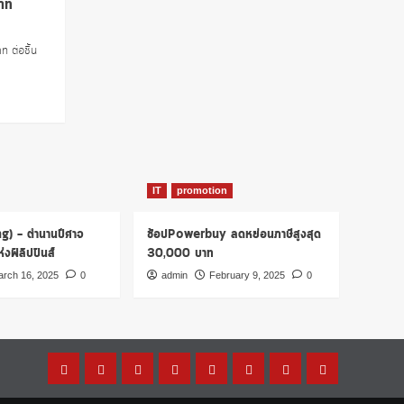
บาท
ท ต่อชิ้น
IT
promotion
ng) – ตำนานปีศาจ
ช้อปPowerbuy ลดหย่อนภาษีสูงสุด
งฟิลิปปินส์
30,000 บาท
rch 16, 2025
0
admin
February 9, 2025
0
Home
โปร
เรื่อง
รู้
การ
บทความ
การ
บัตร
โม
ผีๆ
ไหม?
เงิน
น่า
ตลาด
เครดิต