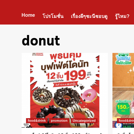
Home
โปรโมชั่น
เรื่องผีๆชะนีชอบดู
รู้ไหม?
donut
food&drink
promotion
Uncategorized
food&dri