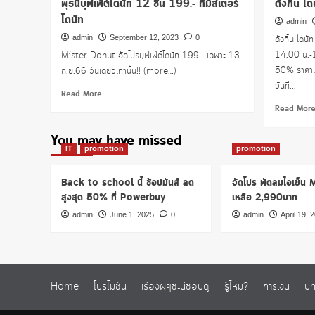
พุธนี้บุฟเฟ่ต์โดนัท 12 ชิ้น 199.- ที่มิสเตอร์
ดังกิ้น โด
โดนัท
admin
admin
September 12, 2023
0
ดังกิ้น โดน
14.00 น.-17
Mister Donut จัดโปรบุฟเฟ่ต์โดนัท 199.- เฉพาะ 13
50% ราคาเพ
ก.ย.66 วันเดียวเท่านั้น!! (more…)
วันที่...
Read
Read More
more
Read Mor
about
พุธ
You may have missed
นี้
IT
promotion
promotion
บุฟเฟ่ต์
โดนัท
Back to school นี้ ช้อปมันส์ ลด
จัดโปร พัดลมไอเย็น
12
สูงสุด 50% ที่ Powerbuy
เหลือ 2,990บาท
ชิ้น
199.-
admin
June 1, 2025
0
admin
April 19, 
ที่
มิสเตอร์
โดนัท
Home
โปรโมชั่น
เรื่องผีๆชะนีชอบดู
รู้ไหม?
การเงิน
บท