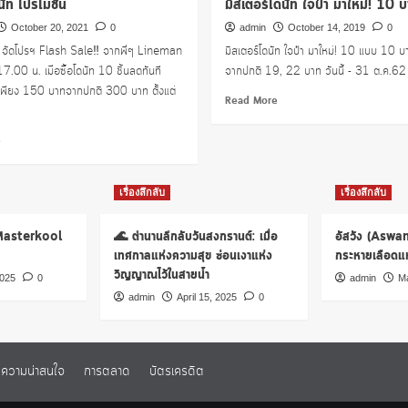
นัท โปรโมชั่น
มิสเตอร์โดนัท ใจป๋า มาใหม่! 10 
October 20, 2021
0
admin
October 14, 2019
0
ัท จัดโปรฯ Flash Sale‼️ จากพี่ๆ Lineman
มิสเตอร์โดนัท ใจป๋า มาใหม่! 10 แบบ 10 บา
.00 น. เมื่อซื้อโดนัท 10 ชิ้นลดทันที
จากปกติ 19, 22 บาท วันนี้ - 31 ต.ค.62
ียง 150 บาทจากปกติ 300 บาท ตั้งแต่
Read
Read More
more
about
Read
e
มิสเตอร์
more
โดนัท
about
ใจ
ดัง
เรื่องลึกลับ
เรื่องลึกลับ
ป๋า
กิ้น
มา
โดนัท
 Masterkool
🌊 ตำนานลึกลับวันสงกรานต์: เมื่อ
อัสวัง (Aswa
ใหม่!
โปร
10
เทศกาลแห่งความสุข ซ่อนเงาแห่ง
กระหายเลือดแห่
โม
บาท
วิญญาณไว้ในสายน้ำ
ชั่น
2025
0
admin
Ma
admin
April 15, 2025
0
ความน่าสนใจ
การตลาด
บัตรเครดิต