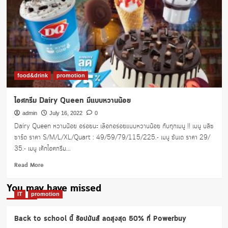
food&drink
promotion
ไอศกรีม Dairy Queen มีแบบหวานน้อย
admin
July 16, 2022
0
Dairy Queen หวานน้อย อร่อยนะ เลือกอร่อยแบบหวานน้อย กับทุกเมนู !! เมนู บลิซ
ซาร์ด ราคา S/M/L/XL/Quart : 49/59/79/115/225.- เมนู ซันเด ราคา 29/
35.- เมนู เค้กไอศกรีม...
Read
Read More
more
about
You may have missed
ไอศกรีม
IT
promotion
Dairy
Queen
Back to school นี้ ช้อปมันส์ ลดสูงสุด 50% ที่ Powerbuy
มี