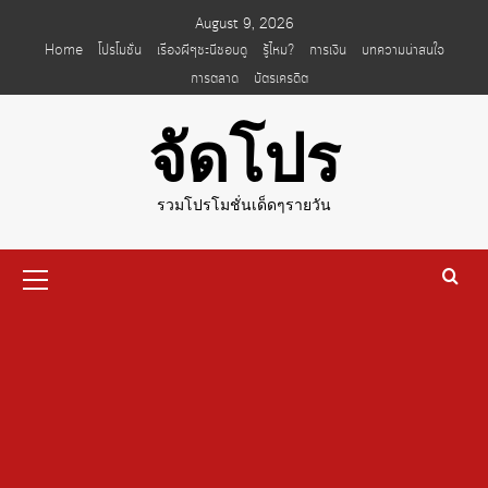
Skip
August 9, 2026
to
Home
โปรโมชั่น
เรื่องผีๆชะนีชอบดู
รู้ไหม?
การเงิน
บทความน่าสนใจ
content
การตลาด
บัตรเครดิต
จัดโปร
รวมโปรโมชั่นเด็ดๆรายวัน
Primary
Menu