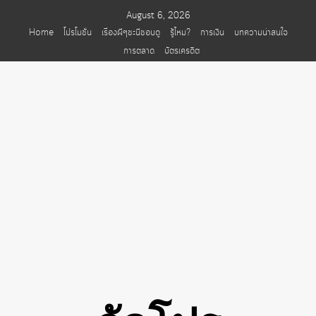
Skip
August 6, 2026
to
Home
โปรโมชั่น
เรื่องผีๆชะนีชอบดู
รู้ไหม?
การเงิน
บทความน่าสนใจ
content
การตลาด
บัตรเครดิต