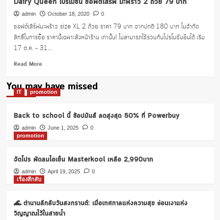
Dairy Queen โปรโมชั่น ซอฟต์เสิร์ฟ มะพร้าว 2 ถ้วย 79 บาท
admin
October 18, 2020
0
ซอฟต์เสิร์ฟมะพร้าว size XL 2 ถ้วย ราคา 79 บาท จากปกติ 180 บาท ไม่จำกัด
สิทธิ์ในการซื้อ ราคานี้เฉพาะสั่งหน้าร้าน เท่านั้น! ไม่สามารถใช้ร่วมกับโปรโมชั่นอื่นได้ เริ่ม
17 ต.ค. – 31...
Read
Read More
more
about
You may have missed
Dairy
IT
promotion
Queen
โปร
Back to school นี้ ช้อปมันส์ ลดสูงสุด 50% ที่ Powerbuy
โม
ชั่น
admin
June 1, 2025
0
promotion
ซอฟต์
เสิร์ฟ
มะพร้าว
จัดโปร พัดลมไอเย็น Masterkool เหลือ 2,990บาท
2
admin
April 19, 2025
0
ถ้วย
เรื่องลึกลับ
79
บาท
🌊 ตำนานลึกลับวันสงกรานต์: เมื่อเทศกาลแห่งความสุข ซ่อนเงาแห่ง
วิญญาณไว้ในสายน้ำ