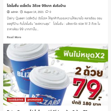
โปรโมชั่น เดลี่ควีน 3ถ้วย 99บาท ส่งถึงบ้าน
admin
August 14, 2021
0
Dairy Queen (เดลี่ควีน) จัดโปรฯ ให้ลูกค้ากินของหวานให้สบายใจ คลายร้อน ตอน
ออยู่ที่บ้าน กับโปรโมชั่น "เซฟความสุข" โปรโมชั่น : บลิซซาร์ด size M 3 ถ้วย ใน
ราคาเพียง 99 บาทเท่านั้น...
Read
Read More
more
about
โปร
โม
ชั่น
เด
ลี่
ควีน
3ถ้วย
99บาท
ส่ง
ถึง
บ้าน
food&drink
promotion