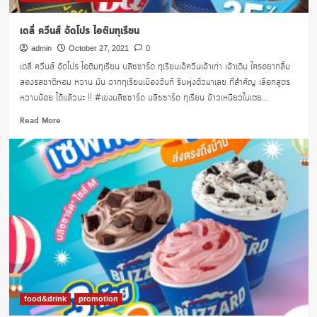
เดลี่ ควีนส์ จัดโปร ไอติมทุเรียน
admin
October 27, 2021
0
เดลี่ ควีนส์ จัดโปร ไอติมทุเรียน บลิซซาร์ด ทุเรียนเจ๊ควีนเจ้าเก่า เจ้าเดิม ใครอยากลิ้ม
ลองรสชาติหอม หวาน มัน จากทุเรียนเมืองจันท์ รีบพุ่งตัวมาเลย ที่สำคัญ เลือกสูตร
หวานน้อย ได้แล้วนะ !! #เข่งบลิซซาร์ด บลิซซาร์ด ทุเรียน ข้าวเหนียวใบเตย...
Read
Read More
more
about
เด
ลี่
ควีน
ส์
จัด
โปร
ไอ
ติ
ม
ทุเรียน
food&drink
promotion