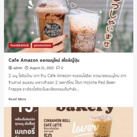
food&drink
promotion
Cafe Amazon ออกเมนูใหม่ สไตล์ญี่ปุ่น
admin
August 21, 2022
0
2 เมนู โฮจิฉะใหม่ จาก ร้าน Cafe Amazon คนชอบโฮจิฉะ ควรมาลองเมนูใหม่ จาก
ร้านคาเฟ่ อเมซอน เพราะเค้าออก 2 รสชาติใหม่ ได้แก่ Hojicha Red Bean
Frappe ชาเขียวโฮจิฉะปั่นละเอียดหอมเต็มกำลัง...
Read
Read More
more
about
Cafe
Amazon
ออก
เมนู