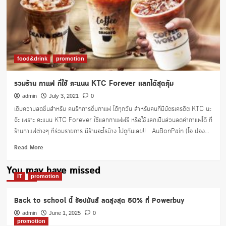
สั่ง
กาแฟ
Amazon
ผ่าน
LINE
MAN
food&drink
promotion
รวมร้าน กาแฟ ที่ใช้ คะแนน KTC Forever แลกได้สุดคุ้ม
admin
July 3, 2021
0
เติมความสดชื่นสำหรับ คนรักการดื่มกาแฟ ได้ทุกวัน สำหรับคนที่มีบัตรเครดิต KTC นะ
จ้ะ เพราะ คะแนน KTC Forever ใช้แลกกาแฟฟรี หรือใช้แลกเป็นส่วนลดค่ากาแฟได้ ที่
ร้านกาแฟต่างๆ ที่ร่วมรายการ มีร้านอะไรบ้าง ไปดูกันเลย!! AuBonPain (โอ ปอง...
Read
Read More
more
about
You may have missed
รวม
IT
promotion
ร้าน
กาแฟ
Back to school นี้ ช้อปมันส์ ลดสูงสุด 50% ที่ Powerbuy
ที่
ใช้
admin
June 1, 2025
0
promotion
คะแนน