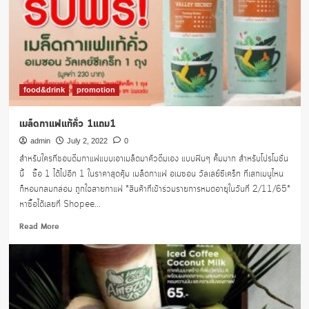
15บาท
food&drink
promotion
เมล็ดกาแฟแท้คั่ว 1แถม1
admin
July 2, 2022
0
สำหรับใครที่ชอบดื่มกาแฟแบบเอาเมล็ดมาคั่วดื่มเอง แบบฟินๆ คั้มมาก สำหรับโปรโมชั่น
นี้ ซื้อ 1 ได้ไปอีก 1 ในราคาสุดคุ้ม เมล็ดกาแฟ อเมซอน วัลเลย์ซีเคร็ท ที่เสกเมนูไหน
ก็หอมกลมกล่อม ถูกใจสายกาแฟ *สินค้าที่เข้าร่วมรายการหมดอายุในวันที่ 2/11/65*
หาซื้อได้เลยที่ Shopee...
Read
Read More
more
about
เมล็ด
กาแฟ
แท้
คั่ว