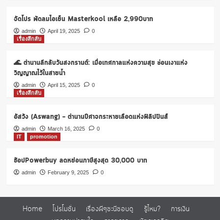
KTC
Forever
จัดโปร พัดลมไอเย็น Masterkool เหลือ 2,990บาท
แลก
admin
April 19, 2025
0
ได้
เรื่องลึกลับ
สุด
คุ้ม
🌊 ตำนานลึกลับวันสงกรานต์: เมื่อเทศกาลแห่งความสุข ซ่อนเงาแห่ง
วิญญาณไว้ในสายน้ำ
admin
April 15, 2025
0
เรื่องลึกลับ
อัสวัง (Aswang) – ตำนานปีศาจกระหายเลือดแห่งฟิลิปปินส์
admin
March 16, 2025
0
IT
promotion
ช้อปPowerbuy ลดหย่อนภาษีสูงสุด 30,000 บาท
admin
February 9, 2025
0
Home
โปรโมชั่น
เรื่องผีๆชะนีชอบดู
รู้ไหม?
การเงิน