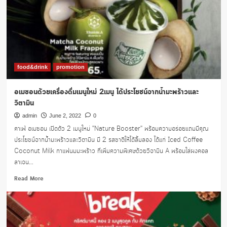
1แถม1
food&drink
promotion
อเมซอนด้วยเครื่องดื่มเมนูใหม่ 2เมนู ได้ประโยชน์จากน้ำมะพร้าวและ
วิตามิน
admin
June 2, 2022
0
คาเฟ่ อเมซอน เปิดตัว 2 เมนูใหม่ "Nature Booster" พร้อมความอร่อยแถมมีคุณ
ประโยชน์จากน้ำมะพร้าวและวิตามิน มี 2 รสชาติให้ได้ลิ้มลอง ได้แก่ Iced Coffee
Coconut Milk กาแฟนมมะพร้าว ที่เพิ่มความพิเศษด้วยวิจามิน A พร้อมใส่ผงคอล
ลาเจน...
Read
Read More
more
about
อ
เม
ซอน