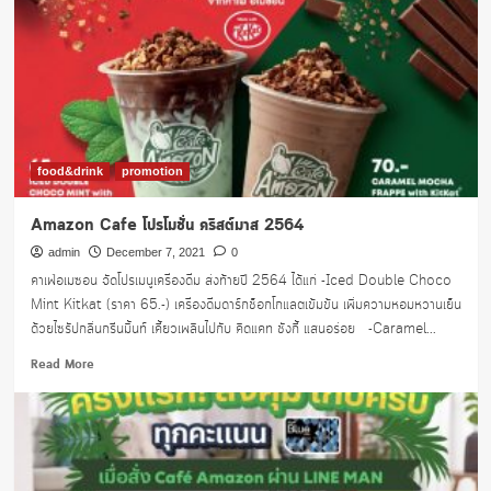
ด้วย
เครื่อง
ดื่ม
เมนู
ใหม่
2เมนู
ได้
ประโยชน์
food&drink
promotion
จาก
น้ำ
Amazon Cafe โปรโมชั่น คริสต์มาส 2564
มะพร้าว
และ
admin
December 7, 2021
0
วิตามิน
คาเฟ่อเมซอน จัดโปรเมนูเครื่องดื่ม ส่งท้ายปี 2564 ได้แก่ -Iced Double Choco
Mint Kitkat (ราคา 65.-) เครื่องดื่มดาร์กช็อกโกแลตเข้มข้น เพิ่มความหอมหวานเย็น
ด้วยไซรัปกลิ่นกรีนมิ้นท์ เคี้ยวเพลินไปกับ คิดแคท ชังกี้ แสนอร่อย -Caramel...
Read
Read More
more
about
Amazon
Cafe
โปร
โม