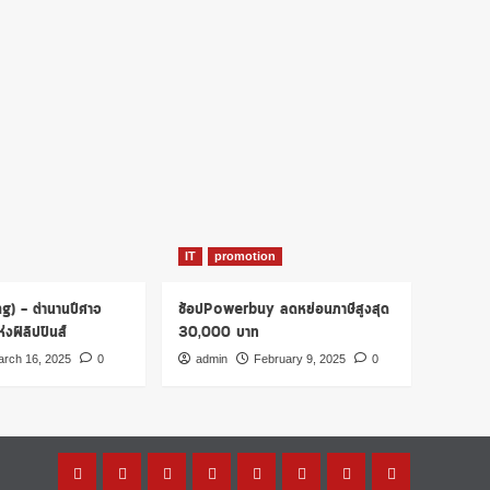
IT
promotion
ng) – ตำนานปีศาจ
ช้อปPowerbuy ลดหย่อนภาษีสูงสุด
งฟิลิปปินส์
30,000 บาท
rch 16, 2025
0
admin
February 9, 2025
0
Home
โปร
เรื่อง
รู้
การ
บทความ
การ
บัตร