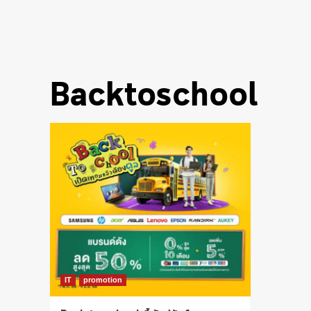
Backtoschool
IT
promotion