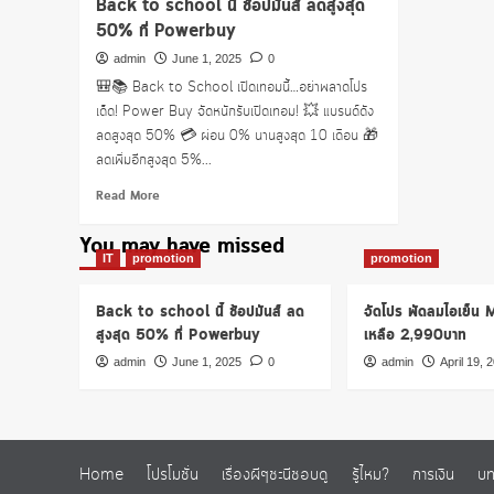
Back to school นี้ ช้อปมันส์ ลดสูงสุด
50% ที่ Powerbuy
admin
June 1, 2025
0
🎒📚 Back to School เปิดเทอมนี้…อย่าพลาดโปร
เด็ด! Power Buy จัดหนักรับเปิดเทอม! 💥 แบรนด์ดัง
ลดสูงสุด 50% 💳 ผ่อน 0% นานสูงสุด 10 เดือน 🎁
ลดเพิ่มอีกสูงสุด 5%...
Read
Read More
more
about
You may have missed
Back
IT
promotion
promotion
to
school
Back to school นี้ ช้อปมันส์ ลด
จัดโปร พัดลมไอเย็น
นี้
สูงสุด 50% ที่ Powerbuy
เหลือ 2,990บาท
ช้อ
ปมันส์
admin
June 1, 2025
0
admin
April 19, 
ลด
สูงสุด
50%
ที่
Powerbuy
Home
โปรโมชั่น
เรื่องผีๆชะนีชอบดู
รู้ไหม?
การเงิน
บท