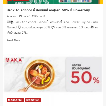
Back to school นี้ ช้อปมันส์ ลดสูงสุด 50% ที่ Powerbuy
admin
June 1, 2025
0
🎒📚 Back to School เปิดเทอมนี้…อย่าพลาดโปรเด็ด! Power Buy จัดหนักรับ
เปิดเทอม! 💥 แบรนด์ดังลดสูงสุด 50% 💳 ผ่อน 0% นานสูงสุด 10 เดือน 🎁 ลด
เพิ่มอีกสูงสุด 5%...
Read
Read More
more
about
Back
to
school
นี้
ช้อ
ปมันส์
ลด
สูงสุด
50%
ที่
Powerbuy
food&drink
promotion