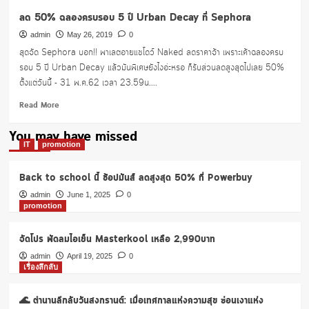
บัตร
ลด 50% ฉลองครบรอบ 5 ปี Urban Decay ที่ Sephora
KTC
admin
May 26, 2019
0
สุดจัด Sephora บอก!! พาเลตอายแชโดว์ Naked ลดราคาจ้า เพราะเค้าฉลองครบ
รอบ 5 ปี Urban Decay แล้วมันพิเศษยังไงอ่ะหรอ ก็รับส่วนลดสูงสุดไปเลย 50%
ตั้งแต่วันนี้ - 31 พ.ค.62 เวลา 23.59น....
Read
Read More
more
about
You may have missed
ลด
IT
promotion
50%
ฉลอง
Back to school นี้ ช้อปมันส์ ลดสูงสุด 50% ที่ Powerbuy
ครบ
รอบ
admin
June 1, 2025
0
promotion
5
ปี
Urban
จัดโปร พัดลมไอเย็น Masterkool เหลือ 2,990บาท
Decay
admin
April 19, 2025
0
ที่
เรื่องลึกลับ
Sephora
🌊 ตำนานลึกลับวันสงกรานต์: เมื่อเทศกาลแห่งความสุข ซ่อนเงาแห่ง