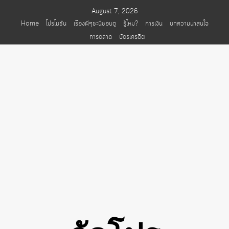
Skip
August 7, 2026
to
Home
โปรโมชั่น
เรื่องผีๆชะนีชอบดู
รู้ไหม?
การเงิน
บทความน่าสนใจ
content
การตลาด
บัตรเครดิต