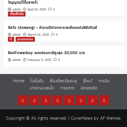
วิญญาณไว้ในสายน้ำ
admin
April 15, 2025
0
เรื่องลึกลับ
อัสวัง (Aswang) – ตำนานปีศาจกระหายเลือดแห่งฟิลิปปินส์
admin
March 16, 2025
0
IT
promotion
ช้อปPowerbuy ลดหย่อนภาษีสูงสุด 30,000 บาท
admin
February 9, 2025
0
Home
โปรโมชั่น
เรื่องผีๆชะนีชอบดู
รู้ไหม?
การเงิน
บทความน่าสนใจ
การตลาด
บัตรเครดิต
Home
โปร
เรื่อง
รู้
การ
บทความ
การ
บัตร
โม
ผีๆ
ไหม?
เงิน
น่า
ตลาด
เครดิต
Copyright © All rights reserved.
|
CoverNews
by AF themes.
ชั่น
ชะนี
สนใจ