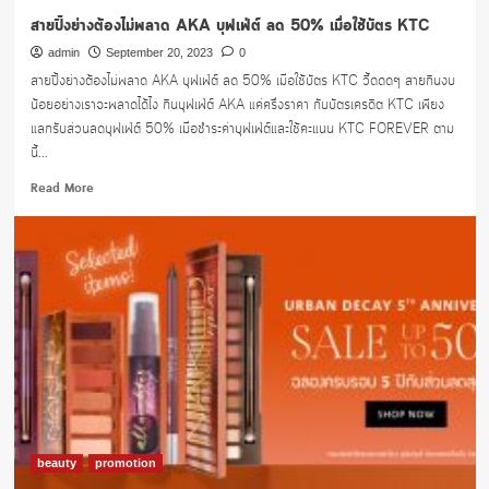
สายปิ้งย่างต้องไม่พลาด AKA บุฟเฟ่ต์ ลด 50% เมื่อใช้บัตร KTC
admin
September 20, 2023
0
สายปิ้งย่างต้องไม่พลาด AKA บุฟเฟ่ต์ ลด 50% เมื่อใช้บัตร KTC วี้ดดดๆ สายกินงบ
น้อยอย่างเราจะพลาดได้ไง กินบุฟเฟ่ต์ AKA แค่ครึ่งราคา กับบัตรเครดิต KTC เพียง
แลกรับส่วนลดบุฟเฟ่ต์ 50% เมื่อชำระค่าบุฟเฟ่ต์และใช้คะแนน KTC FOREVER ตาม
นี้...
Read
Read More
more
about
สาย
ปิ้ง
ย่าง
ต้อง
ไม่
พลาด
AKA
บุฟเฟ่ต์
ลด
50%
เมื่อ
beauty
promotion
ใช้