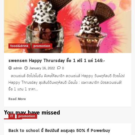
คั่ว
1แถม1
food&drink
promotion
swensen Happy Thrursday ซื้อ 1 ฟรี 1 แค่ 149.-
admin
January 16, 2022
0
สเวนเซ่นส์ จัดโปรโมชั่น พิเศษให้สมาชิก สเวนเซ่นส์ Happy วันพฤหัสบดี ด้วยโปร!
Happy Thrusday สุขสันต์วันพฤหัสบดี เงื่อนไข : เฉพาะสมาชิก บัตรสเวนเซ่นส์!
ซื้อ 1 แถม 1 ราคา...
Read
Read More
more
about
You may have missed
swensen
IT
promotion
Happy
Thrursday
Back to school นี้ ช้อปมันส์ ลดสูงสุด 50% ที่ Powerbuy
ซื้อ