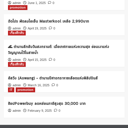
1
admin
June 1, 2025
0
promotion
ฟรี
1
แค่
จัดโปร พัดลมไอเย็น Masterkool เหลือ 2,990บาท
149.-
admin
April 19, 2025
0
เรื่องลึกลับ
🌊 ตำนานลึกลับวันสงกรานต์: เมื่อเทศกาลแห่งความสุข ซ่อนเงาแห่ง
วิญญาณไว้ในสายน้ำ
admin
April 15, 2025
0
เรื่องลึกลับ
อัสวัง (Aswang) – ตำนานปีศาจกระหายเลือดแห่งฟิลิปปินส์
admin
March 16, 2025
0
IT
promotion
ช้อปPowerbuy ลดหย่อนภาษีสูงสุด 30,000 บาท
admin
February 9, 2025
0