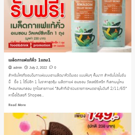
food&drink
promotion
เมล็ดกาแฟแท้คั่ว 1แถม1
admin
July 2, 2022
0
สำหรับใครที่ชอบดื่มกาแฟแบบเอาเมล็ดมาคั่วดื่มเอง แบบฟินๆ คั้มมาก สำหรับโปรโมชั่น
นี้ ซื้อ 1 ได้ไปอีก 1 ในราคาสุดคุ้ม เมล็ดกาแฟ อเมซอน วัลเลย์ซีเคร็ท ที่เสกเมนูไหน
ก็หอมกลมกล่อม ถูกใจสายกาแฟ *สินค้าที่เข้าร่วมรายการหมดอายุในวันที่ 2/11/65*
หาซื้อได้เลยที่ Shopee...
Read
Read More
more
about
เมล็ด
กาแฟ
แท้