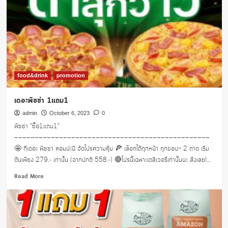
food&drink
promotion
เดอะพิซซ่า 1แถม1
admin
October 6, 2023
0
พิซซ่า "ซื้อ1แถม1"
————————————————————————————————————————————————
🤩 ที่เดอะ พิซซ่า คอมปะนี จัดโปรความคุ้ม 🍕 เลือกได้ทุกหน้า ทุกขอบ~ 2 ถาด เริ่ม
ต้นเพียง 279.- เท่านั้น (จากปกติ 558.-) 🔴โปรนี้เฉพาะเดลิเวอรี่เท่านั้นนะ สั่งเลย!...
Read
Read More
more
about
เดอะ
พิซซ่า
1แถม1