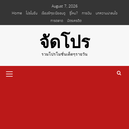
Skip
August 7, 2026
to
Home
โปรโมชั่น
เรื่องผีๆชะนีชอบดู
รู้ไหม?
การเงิน
บทความน่าสนใจ
content
การตลาด
บัตรเครดิต
จัดโปร
รวมโปรโมชั่นเด็ดๆรายวัน
Primary
Menu