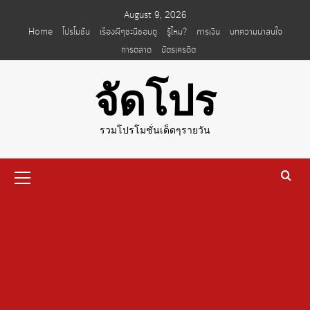
Skip
August 9, 2026
to
Home
โปรโมชั่น
เรื่องผีๆชะนีชอบดู
รู้ไหม?
การเงิน
บทความน่าสนใจ
content
การตลาด
บัตรเครดิต
จัดโปร
รวมโปรโมชั่นเด็ดๆรายวัน
Primary
Menu