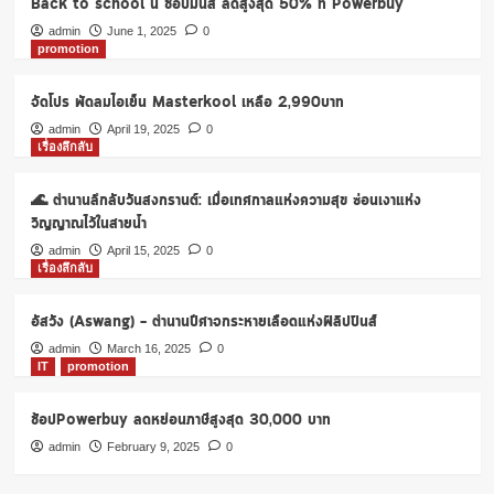
Back to school นี้ ช้อปมันส์ ลดสูงสุด 50% ที่ Powerbuy
โม
ชั่น
admin
June 1, 2025
0
promotion
11.11
พร้อม
ส่วนลด
จัดโปร พัดลมไอเย็น Masterkool เหลือ 2,990บาท
กว่า
admin
April 19, 2025
0
60%
เรื่องลึกลับ
ผ่าน
Lazada
🌊 ตำนานลึกลับวันสงกรานต์: เมื่อเทศกาลแห่งความสุข ซ่อนเงาแห่ง
Shopee
วิญญาณไว้ในสายน้ำ
admin
April 15, 2025
0
เรื่องลึกลับ
อัสวัง (Aswang) – ตำนานปีศาจกระหายเลือดแห่งฟิลิปปินส์
admin
March 16, 2025
0
IT
promotion
ช้อปPowerbuy ลดหย่อนภาษีสูงสุด 30,000 บาท
admin
February 9, 2025
0