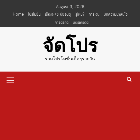
Skip
August 9, 2026
to
Home
โปรโมชั่น
เรื่องผีๆชะนีชอบดู
รู้ไหม?
การเงิน
บทความน่าสนใจ
content
การตลาด
บัตรเครดิต
จัดโปร
รวมโปรโมชั่นเด็ดๆรายวัน
Primary
Menu