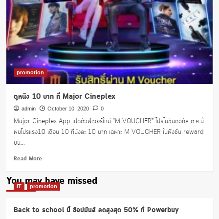
promotion
ดูหนัง 10 บาท ที่ Major Cineplex
admin
October 10, 2020
0
Major Cineplex App เปิดตัวฟีเจอร์ใหม่ “M VOUCHER” โปรโมชั่นดิจิทัล ต.ค.นี้
พบโปรแรง10 เดือน 10 ที่นั่งละ 10 บาท เฉพาะ M VOUCHER ในฟังชั่น reward
บน...
Read
Read More
more
about
You may have missed
ดู
IT
promotion
หนัง
10
Back to school นี้ ช้อปมันส์ ลดสูงสุด 50% ที่ Powerbuy
บาท