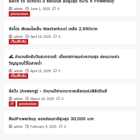
Back to school นี้ ช้อปมันส์ ลดสูงสุด 50% ที่ Powerbuy
ยาง
รถยนต์
admin
June 1, 2025
0
promotion
2565
จัดโปร พัดลมไอเย็น Masterkool เหลือ 2,990บาท
admin
April 19, 2025
0
เรื่องลึกลับ
🌊 ตำนานลึกลับวันสงกรานต์: เมื่อเทศกาลแห่งความสุข ซ่อนเงาแห่ง
วิญญาณไว้ในสายน้ำ
admin
April 15, 2025
0
เรื่องลึกลับ
อัสวัง (Aswang) – ตำนานปีศาจกระหายเลือดแห่งฟิลิปปินส์
admin
March 16, 2025
0
IT
promotion
ช้อปPowerbuy ลดหย่อนภาษีสูงสุด 30,000 บาท
admin
February 9, 2025
0