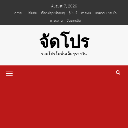
Skip
August 7, 2026
to
Home
โปรโมชั่น
เรื่องผีๆชะนีชอบดู
รู้ไหม?
การเงิน
บทความน่าสนใจ
content
การตลาด
บัตรเครดิต
จัดโปร
รวมโปรโมชั่นเด็ดๆรายวัน
Primary
Menu