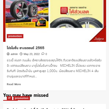
promotion
โปรโมชั่น ยางรถยนต์ 2565
admin
May 23, 2022
0
ช่วงนี้ ฝนตก ถนนลื่น เช็คยางล้อรถของคุณให้ดีๆ ถึงเวลาต้องเปลี่ยนยางแล้วหรือยัง
จ้ะ แต่ก่อนเปลี่ยนยาง มาดูโปรโมชั่นทางนี้ก่อน MICHELIN มีโปรแรง แจกกระจาย
รับทันที! บัตรเติมน้ำมัน มูลค่าสูงสุด 1,000บ. เมื่อเปลี่ยนยาง MICHELIN 4 เส้น
ตามรุ่นและขนาดที่กำหนด...
Read
Read More
more
about
You may have missed
โปร
IT
promotion
โม
ชั่น