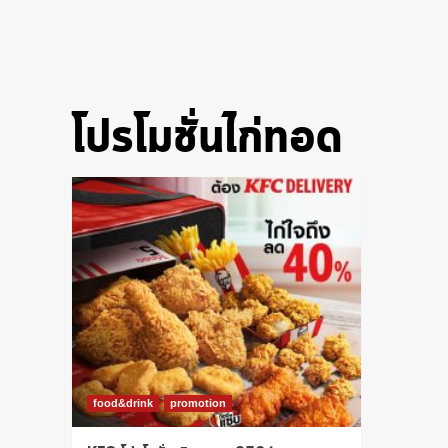
โปรโมชั่นไก่ทอด
food&drink
promotion