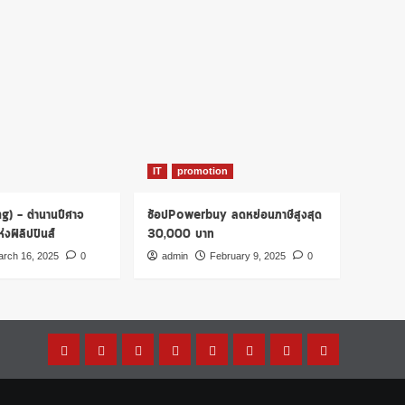
IT
promotion
ng) – ตำนานปีศาจ
ช้อปPowerbuy ลดหย่อนภาษีสูงสุด
งฟิลิปปินส์
30,000 บาท
rch 16, 2025
0
admin
February 9, 2025
0
Home
โปร
เรื่อง
รู้
การ
บทความ
การ
บัตร
โม
ผีๆ
ไหม?
เงิน
น่า
ตลาด
เครดิต
ชั่น
ชะนี
สนใจ