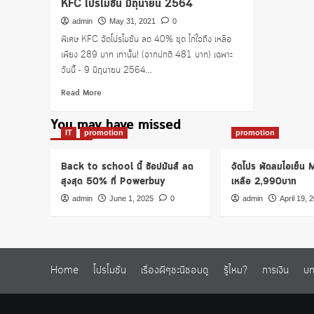
KFC โปรโมชั่น มิถุนายน 2564
admin
May 31, 2021
0
พิเศษ KFC จัดโปรโมชั่น ลด 40% ชุด ไก่ใจถึง เหลือ
เพียง 289 บาท เท่านั้น! (จากปกติ 481 บาท) เฉพาะ
วันนี้ - 9 มิถุนายน 2564...
Read
Read More
more
about
You may have missed
KFC
IT
promotion
promotion
โปร
โม
Back to school นี้ ช้อปมันส์ ลด
จัดโปร พัดลมไอเย็น
ชั่น
สูงสุด 50% ที่ Powerbuy
เหลือ 2,990บาท
มิถุนายน
2564
admin
June 1, 2025
0
admin
April 19, 
Home
โปรโมชั่น
เรื่องผีๆชะนีชอบดู
รู้ไหม?
การเงิน
บท