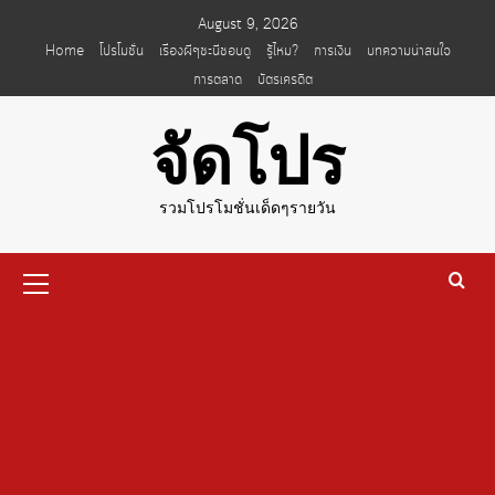
Skip
August 9, 2026
to
Home
โปรโมชั่น
เรื่องผีๆชะนีชอบดู
รู้ไหม?
การเงิน
บทความน่าสนใจ
content
การตลาด
บัตรเครดิต
จัดโปร
รวมโปรโมชั่นเด็ดๆรายวัน
Primary
Menu