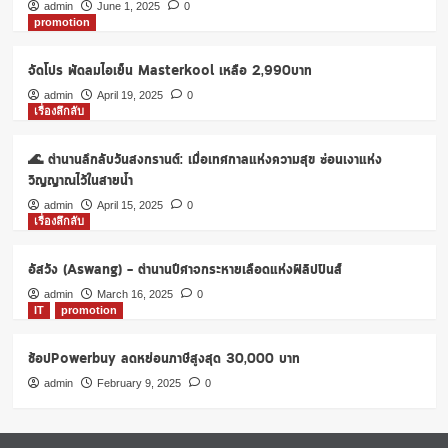
โปรฯ
admin
June 1, 2025
0
promotion
‘Happy
Songkran’
เริ่ม
จัดโปร พัดลมไอเย็น Masterkool เหลือ 2,990บาท
ต้น
admin
April 19, 2025
0
99
เรื่องลึกลับ
บาท
🌊 ตำนานลึกลับวันสงกรานต์: เมื่อเทศกาลแห่งความสุข ซ่อนเงาแห่ง
วิญญาณไว้ในสายน้ำ
admin
April 15, 2025
0
เรื่องลึกลับ
อัสวัง (Aswang) – ตำนานปีศาจกระหายเลือดแห่งฟิลิปปินส์
admin
March 16, 2025
0
IT
promotion
ช้อปPowerbuy ลดหย่อนภาษีสูงสุด 30,000 บาท
admin
February 9, 2025
0