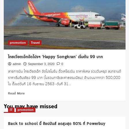
promotion
Travel
ไทยเวียตเจ็ทจัดโปรฯ ‘Happy Songkran’ เริ่มต้น 99 บาท
admin
September 3, 2020
0
สายการบิน ไทยเวียตเจ็ท จัดโปรโมชั่น ตั๋วเครื่องบิน ราคาพิเศษ ช่วงวันหยุด สงกรานต์
ราคาเริ่มต้นเพียง 99 บาท (ไม่รวมภาษีและค่าธรรมเนียม) จำนวนมากกว่า 500,000
ใบ ตั้งแต่วันที่ 16 กันยายน 2563 -วันที่ 31...
Read
Read More
more
about
You may have missed
ไทย
IT
promotion
เวียต
เจ็ท
Back to school นี้ ช้อปมันส์ ลดสูงสุด 50% ที่ Powerbuy
จัด