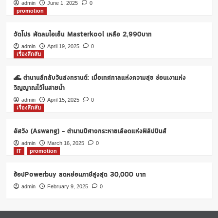
เที่ยว
admin
June 1, 2025
0
promotion
ไหน
ไทย
เที่ยว
จัดโปร พัดลมไอเย็น Masterkool เหลือ 2,990บาท
ไทย
admin
April 19, 2025
0
มี
เรื่องลึกลับ
คำ
ตอบ
🌊 ตำนานลึกลับวันสงกรานต์: เมื่อเทศกาลแห่งความสุข ซ่อนเงาแห่ง
มา
ให้
วิญญาณไว้ในสายน้ำ
เลือก
admin
April 15, 2025
0
3-
เรื่องลึกลับ
6
ก.ย.63นี้
อัสวัง (Aswang) – ตำนานปีศาจกระหายเลือดแห่งฟิลิปปินส์
admin
March 16, 2025
0
IT
promotion
ช้อปPowerbuy ลดหย่อนภาษีสูงสุด 30,000 บาท
admin
February 9, 2025
0