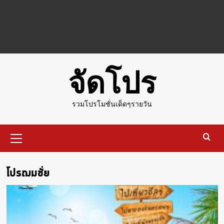
จัดโปร
รวมโปรโมชั่นเด็ดๆรายวัน
Primary
Menu
โปรฌมชั่ย