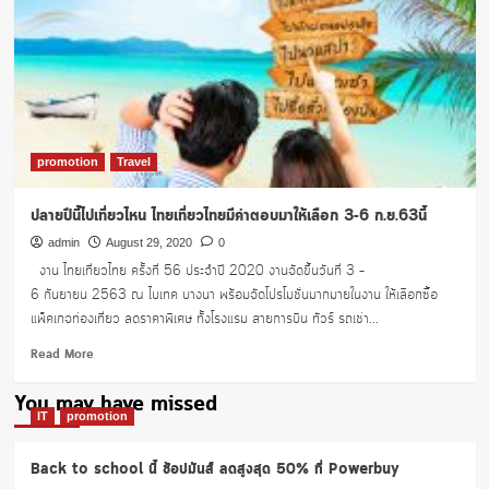
promotion
Travel
ปลายปีนี้ไปเที่ยวไหน ไทยเที่ยวไทยมีคำตอบมาให้เลือก 3-6 ก.ย.63นี้
admin
August 29, 2020
0
งาน ไทยเที่ยวไทย ครั้งที่ 56 ประจำปี 2020 งานจัดขึ้นวันที่ 3 –
6 กันยายน 2563 ณ ไบเทค บางนา พร้อมจัดโปรโมชั่นมากมายในงาน ให้เลือกซื้อ
แพ็คเกจท่องเที่ยว ลดราคาพิเศษ ทั้งโรงแรม สายการบิน ทัวร์ รถเช่า...
Read
Read More
more
about
You may have missed
ปลาย
IT
promotion
ปี
นี้
Back to school นี้ ช้อปมันส์ ลดสูงสุด 50% ที่ Powerbuy
ไป