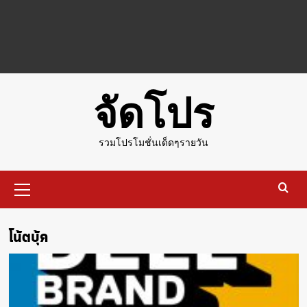
จัดโปร
รวมโปรโมชั่นเด็ดๆรายวัน
Primary
Menu
โน้ตบุ้ค