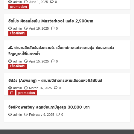
พิเศษ
admin
June 1, 2025
0
promotion
ตลอด
เดือน
กันยายน2563
จัดโปร พัดลมไอเย็น Masterkool เหลือ 2,990บาท
admin
April 19, 2025
0
เรื่องลึกลับ
🌊 ตำนานลึกลับวันสงกรานต์: เมื่อเทศกาลแห่งความสุข ซ่อนเงาแห่ง
วิญญาณไว้ในสายน้ำ
admin
April 15, 2025
0
เรื่องลึกลับ
อัสวัง (Aswang) – ตำนานปีศาจกระหายเลือดแห่งฟิลิปปินส์
admin
March 16, 2025
0
IT
promotion
ช้อปPowerbuy ลดหย่อนภาษีสูงสุด 30,000 บาท
admin
February 9, 2025
0