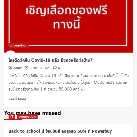
promotion
ใครฉีดวัคซีน Covid-19 แล้ว มีของฟรีอะไรบ้าง?
admin
June 13, 2021
0
สำหรับใครที่ฉีดวัคซีน Covid-19 แล้ว มีเฮ เพราะ ร้านอาหารต่างๆ พากันจัดโปรโมชั่น
ของแถม ของแจกกันให้เลือกถ้วนหน้า จะมีอะไรบ้าง ไปดูกัน - McDonald’s รับฟรีเฟ
รนช์ฟรายส์ขนาดปกติ 1 ที่ จำนวน 50,000 สิทธิ์ -...
Read
Read More
more
about
You may have missed
ใคร
IT
promotion
ฉีด
วัคซีน
Back to school นี้ ช้อปมันส์ ลดสูงสุด 50% ที่ Powerbuy
Covid-