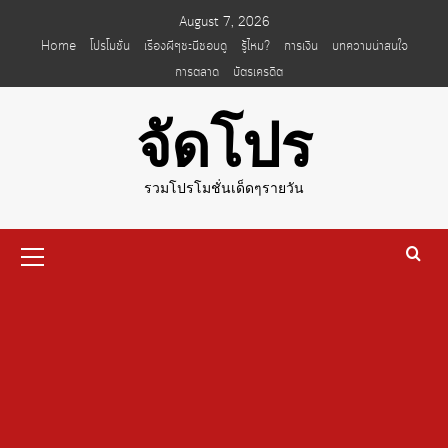
Skip
August 7, 2026
to
Home
โปรโมชั่น
เรื่องผีๆชะนีชอบดู
รู้ไหม?
การเงิน
บทความน่าสนใจ
content
การตลาด
บัตรเครดิต
จัดโปร
รวมโปรโมชั่นเด็ดๆรายวัน
Primary
Menu