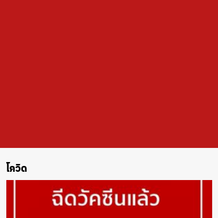
โควิด