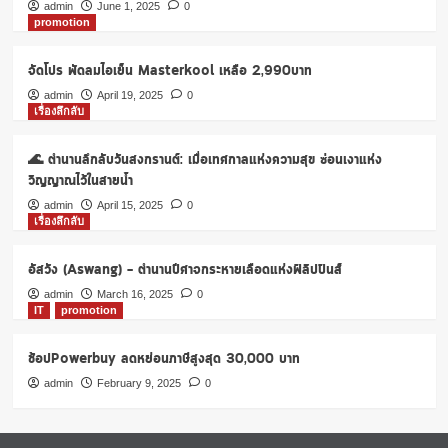
19
admin
June 1, 2025
0
promotion
แล้ว
มี
ของ
จัดโปร พัดลมไอเย็น Masterkool เหลือ 2,990บาท
ฟรี
admin
April 19, 2025
0
อะไร
เรื่องลึกลับ
บ้าง?
🌊 ตำนานลึกลับวันสงกรานต์: เมื่อเทศกาลแห่งความสุข ซ่อนเงาแห่ง
วิญญาณไว้ในสายน้ำ
admin
April 15, 2025
0
เรื่องลึกลับ
อัสวัง (Aswang) – ตำนานปีศาจกระหายเลือดแห่งฟิลิปปินส์
admin
March 16, 2025
0
IT
promotion
ช้อปPowerbuy ลดหย่อนภาษีสูงสุด 30,000 บาท
admin
February 9, 2025
0