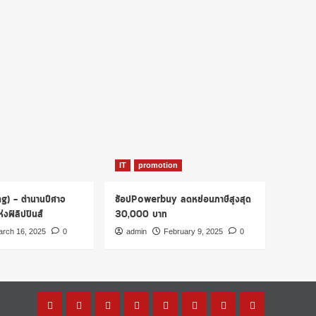
IT
promotion
ng) – ตำนานปีศาจ
ช้อปPowerbuy ลดหย่อนภาษีสูงสุด
งฟิลิปปินส์
30,000 บาท
rch 16, 2025
0
admin
February 9, 2025
0
Home
โปร
เรื่อง
รู้
การ
บทความ
การ
บัตร