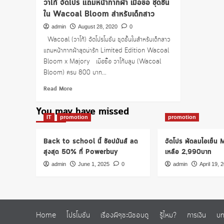
วาโก้ จัดโปร แถมหน้ากากผ้า เมื่อซื้อ ชุดชั้น
ใน Wacoal Bloom สำหรับเด็กสาว
admin
August 28, 2020
0
Wacoal (วาโก้) จัดโปรโมชั่น ชุดชั้นในสำหรับเด็กสาว
แถมหน้ากากผ้าสุดน่ารัก Limited Edition Wacoal
Bloom x Majory เมื่อซื้อ วาโก้บลูม (Wacoal
Bloom) ครบ 800 บาท...
Read
Read More
more
about
You may have missed
วา
IT
promotion
promotion
โก้
จัด
Back to school นี้ ช้อปมันส์ ลด
จัดโปร พัดลมไอเย็น
โปร
สูงสุด 50% ที่ Powerbuy
เหลือ 2,990บาท
แถม
หน้ากาก
admin
June 1, 2025
0
admin
April 19, 
ผ้า
เมื่อ
ซื้อ
ชุด
ชั้น
Home
โปรโมชั่น
เรื่องผีๆชะนีชอบดู
รู้ไหม?
การเงิน
บท
ใน