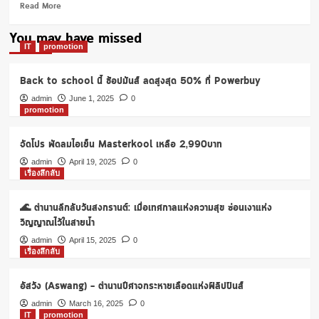
Read
Read More
more
about
You may have missed
รู้
IT
promotion
มั้ย?
แสง
Back to school นี้ ช้อปมันส์ ลดสูงสุด 50% ที่ Powerbuy
ไฟ
นีออน
admin
June 1, 2025
0
promotion
เกิด
มา
จาก
จัดโปร พัดลมไอเย็น Masterkool เหลือ 2,990บาท
อะไร
admin
April 19, 2025
0
เรื่องลึกลับ
🌊 ตำนานลึกลับวันสงกรานต์: เมื่อเทศกาลแห่งความสุข ซ่อนเงาแห่ง
วิญญาณไว้ในสายน้ำ
admin
April 15, 2025
0
เรื่องลึกลับ
อัสวัง (Aswang) – ตำนานปีศาจกระหายเลือดแห่งฟิลิปปินส์
admin
March 16, 2025
0
IT
promotion