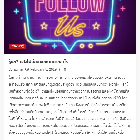
เรื่องน่ารู้
รู้มั้ย? แสงไฟนีออนเกิดมาจากอะไร
admin
February 5, 2019
0
ในยามค่ำคืน ตามสถานที่เที่ยวต่างๆ เรามักพบเจอกับแสงไฟส่องสว่างหลากสี เป็นสี
สะท้อนแสงหลากหลายสีสันที่ดูโดดเด่นสะดุดตา แต่จะมีใครสงสัยบ้างว่า พวกไฟเหล่านี้
มันทำออกมาได้ยังไง? เจ้าแสงไฟนีออนเกิดมาจากวิธีการปล่อยกระแสไฟฟ้าให้ผ่านแก๊ส
โดยแสงไฟนีออนถูกค้นพบขึ้นในช่วงปลายศตวรรษที่19 จนถึงต้นศตวรรษที่20 โดย
เกิดจากความสงสัยของนักวิทยาศาสตร์นั่นเอง ซึ่งขณะนั้นกำลังสำรวจว่ามันจะเกิด
อะไรขึ้น ถ้านำแก๊สนีออน มาอยู่ภายใต้ความดันต่ำในระดับที่ต่างกัน และปล่อยกระแส
ไฟฟ้าให้ไหลผ่าน โดยการสำรวจครั้งนี้เกิดแสงสีส้มปนแดงเรืองออกมาจากแก๊ส ซึ่งนี่เอง
ถือว่าเป็นครั้งแรกของการค้นพบไฟนีออน สรุปคือแสงนีออนจะเกิดขึ้นเมื่อ ขั้วไฟฟ้าจาก
ขั้วหนึ่งวิ่งสู่อีกขั้วหนึ่ง โดยไฟฟ้าใช้แก๊สเป็นเหมือนพื้น ที่ให้ไฟฟ้าวิ่งไปหาอีกขั้วหนึ่ง...