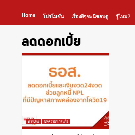
Home
โปรโมชั่น
เรื่องผีๆชะนีชอบดู
รู้ไหม?
ลดดอกเบี้ย
การเงิน
บทความน่าสนใจ