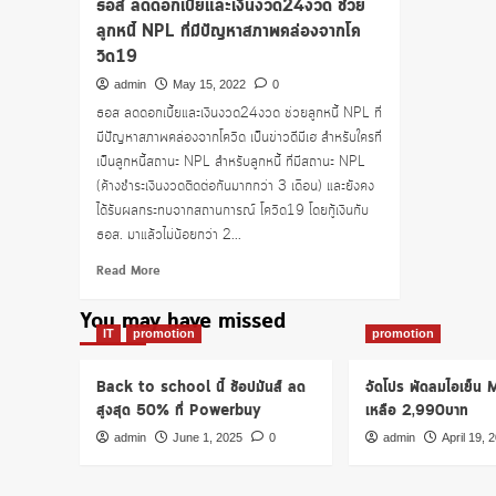
ธอส ลดดอกเบี้ยและเงินงวด24งวด ช่วย
ลูกหนี้ NPL ที่มีปัญหาสภาพคล่องจากโค
วิด19
admin
May 15, 2022
0
ธอส ลดดอกเบี้ยและเงินงวด24งวด ช่วยลูกหนี้ NPL ที่
มีปัญหาสภาพคล่องจากโควิด เป็นข่าวดีมีเฮ สำหรับใครที่
เป็นลูกหนี้สถานะ NPL สำหรับลูกหนี้ ที่มีสถานะ NPL
(ค้างชำระเงินงวดติดต่อกันมากกว่า 3 เดือน) และยังคง
ได้รับผลกระทบจากสถานการณ์ โควิด19 โดยกู้เงินกับ
ธอส. มาแล้วไม่น้อยกว่า 2...
Read
Read More
more
about
You may have missed
ธอส
IT
promotion
promotion
ลด
ดอกเบี้ย
Back to school นี้ ช้อปมันส์ ลด
จัดโปร พัดลมไอเย็น
และ
สูงสุด 50% ที่ Powerbuy
เหลือ 2,990บาท
เงิน
งวด24งวด
admin
June 1, 2025
0
admin
April 19, 
ช่วย
ลูก