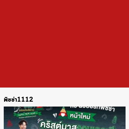
พิซซ่า1112