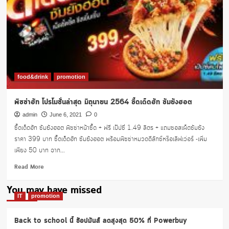
โม
ชั่น
ใหม่
นิ
ว
ยอ์ก
พิซซ่า
หน้า
food&drink
promotion
คริสต์มาส
ออ
พิซซ่าฮัท โปรโมชั่นล่าสุด มิถุนายน 2564 ซี๊ดเด็ดฮัท ซัมยังฮอต
น
เดอะ
admin
June 6, 2021
0
บีช
ซี๊ดเด็ดฮัท ซัมยังฮอต พิซซ่าหน้าซี๊ด + ฟรี เป๊ปซี่ 1.49 ลิตร + แถมซอสเผ็ดซัมยัง
เพียง
ราคา 399 บาท ซี๊ดเด็ดฮัท ซัมยังฮอต พร้อมพิซซ่าหมวดดีลักซ์หรือเลิฟเว่อร์ -เพิ่ม
599.-
เพียง 50 บาท จาก...
Read
Read More
more
about
You may have missed
พิซซ่า
IT
promotion
ฮัท
โปร
Back to school นี้ ช้อปมันส์ ลดสูงสุด 50% ที่ Powerbuy
โม