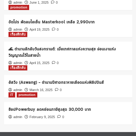
ชั่น
admin
June 1, 2025
0
promotion
ล่าสุด
มิถุนายน
2564
จัดโปร พัดลมไอเย็น Masterkool เหลือ 2,990บาท
ซี๊ด
admin
April 19, 2025
0
เด็ด
เรื่องลึกลับ
ฮัท
ซัม
🌊 ตำนานลึกลับวันสงกรานต์: เมื่อเทศกาลแห่งความสุข ซ่อนเงาแห่ง
ยัง
ฮอต
วิญญาณไว้ในสายน้ำ
admin
April 15, 2025
0
เรื่องลึกลับ
อัสวัง (Aswang) – ตำนานปีศาจกระหายเลือดแห่งฟิลิปปินส์
admin
March 16, 2025
0
IT
promotion
ช้อปPowerbuy ลดหย่อนภาษีสูงสุด 30,000 บาท
admin
February 9, 2025
0