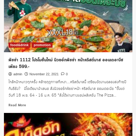
food&drink
promotion
พิซซ่า 1112 โปรโมชั่นใหม่ นิวยอ์กพิซซ่า หน้าคริสต์มาส ออนเดอะบีช
เพียง 599.-
admin
November 22, 2021
0
ใกล้หน้าหนาวทุกครั้ง คล้ายฤดูกาาลที่เหงา....คริสต์มาสนี้ เตรียมจัดงานฉลองส่งท้ายปี
กันรึยัง? มีไอเดียมานำเสนอ สั่งนิวยอร์กพิซซ่าหน้า คริสต์มาส ออนเดอะบีช *ตั้งแต่
วันที่ 18 พ.ย. 64 - 16 ม.ค. 65 *สั่งได้ผ่านทางแอปพลิเคชั่น The Pizza...
Read
Read More
more
about
พิซซ่า
1112
โปร