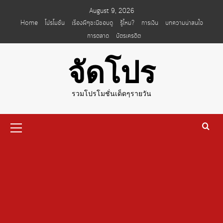
Skip
August 9, 2026
to
Home
โปรโมชั่น
เรื่องผีๆชะนีชอบดู
รู้ไหม?
การเงิน
บทความน่าสนใจ
content
การตลาด
บัตรเครดิต
จัดโปร
รวมโปรโมชั่นเด็ดๆรายวัน
Primary
Menu