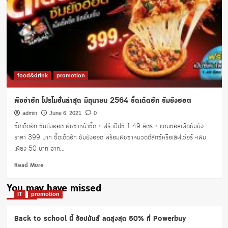
food&drink
promotion
พิซซ่าฮัท โปรโมชั่นล่าสุด มิถุนายน 2564 ซี๊ดเด็ดฮัท ซัมยังฮอต
admin
June 6, 2021
0
ซี๊ดเด็ดฮัท ซัมยังฮอต พิซซ่าหน้าซี๊ด + ฟรี เป๊ปซี่ 1.49 ลิตร + แถมซอสเผ็ดซัมยัง
ราคา 399 บาท ซี๊ดเด็ดฮัท ซัมยังฮอต พร้อมพิซซ่าหมวดดีลักซ์หรือเลิฟเว่อร์ -เพิ่ม
เพียง 50 บาท จาก...
Read
Read More
more
about
You may have missed
พิซซ่า
IT
promotion
ฮัท
โปร
Back to school นี้ ช้อปมันส์ ลดสูงสุด 50% ที่ Powerbuy
โม