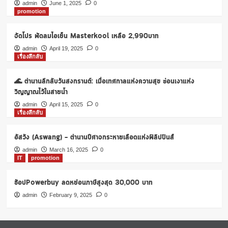
ชั่น
admin
June 1, 2025
0
promotion
ล่าสุด
มิถุนายน
2564
จัดโปร พัดลมไอเย็น Masterkool เหลือ 2,990บาท
ซี๊ด
admin
April 19, 2025
0
เด็ด
เรื่องลึกลับ
ฮัท
ซัม
🌊 ตำนานลึกลับวันสงกรานต์: เมื่อเทศกาลแห่งความสุข ซ่อนเงาแห่ง
ยัง
ฮอต
วิญญาณไว้ในสายน้ำ
admin
April 15, 2025
0
เรื่องลึกลับ
อัสวัง (Aswang) – ตำนานปีศาจกระหายเลือดแห่งฟิลิปปินส์
admin
March 16, 2025
0
IT
promotion
ช้อปPowerbuy ลดหย่อนภาษีสูงสุด 30,000 บาท
admin
February 9, 2025
0