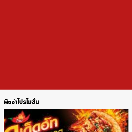
พิซซ่าโปรโมชั่น