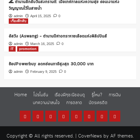
🌊 ตำนานลึกลับวันสงกรานต์: เมื่อเทศกาลแห่งความสุข ซ่อนเงาแห่ง
วิญญาณไว้ในสายน้ำ
admin
April 15, 2025
0
เรื่องลึกลับ
อัสวัง (Aswang) – ตำนานปีศาจกระหายเลือดแห่งฟิลิปปินส์
admin
March 16, 2025
0
IT
promotion
ช้อปPowerbuy ลดหย่อนภาษีสูงสุด 30,000 บาท
admin
February 9, 2025
0
Home
โปรโมชั่น
เรื่องผีๆชะนีชอบดู
รู้ไหม?
การเงิน
บทความน่าสนใจ
การตลาด
บัตรเครดิต
Home
โปร
เรื่อง
รู้
การ
บทความ
การ
บัตร
โม
ผีๆ
ไหม?
เงิน
น่า
ตลาด
เครดิต
Copyright © All rights reserved.
|
CoverNews
by AF themes.