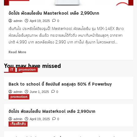
จัดโปร พัดลมไอเย็น Masterkool เหลือ 2,990บาท
admin
April 19, 2025
0
เย็นทันใจ ประหยัดไฟต้องรุ่นนี้! Masterkool พัดลมไอเย็น รุ่น MIK-14EX สีขาว
พัดลมไอเย็นคุณภาพ เย็นเร็ว กระจายลมได้ทั่วถึง เหมาะกับหน้าร้อนสุดๆ จากราคา
ปกติ 4,990 บาท ลดเหลือเพียง 2,990 บาท เท่านั้น! คุ้มมาก ไม่ควรพลาด!...
Read
Read More
more
about
You may have missed
จัด
IT
promotion
โปร
พัดลม
Back to school นี้ ช้อปมันส์ ลดสูงสุด 50% ที่ Powerbuy
ไอ
เย็น
admin
June 1, 2025
0
promotion
Masterkool
เหลือ
2,990บาท
จัดโปร พัดลมไอเย็น Masterkool เหลือ 2,990บาท
admin
April 19, 2025
0
เรื่องลึกลับ