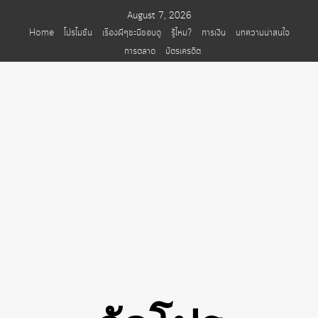
Skip
August 7, 2026
to
Home
โปรโมชั่น
เรื่องผีๆชะนีชอบดู
รู้ไหม?
การเงิน
บทความน่าสนใจ
content
การตลาด
บัตรเครดิต