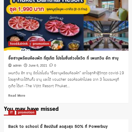
food&drink
promotion
ซื้อชาบูพร้อมห้องพัก ที่ภูเก็ต โปรโมชั่นช่วงโควิด ที่ เพนกวิน อีท ชาบู
admin
June 6, 2021
0
เพนกวิน อีท ชาบู จัดโปรโมชั่น “ซื้อชาบูพร้อมห้องพัก” เอาใจลูกค้าสู้วิกฤต covid-19
โดยลูกค้าจะได้กินทั้ง ชาบู และได้ voucher จองห้องพักไปเลย จาก 3 โรงแรมหรูที่
ภูเก็ต ได้แก่ -The Vijitt Resort Phuket...
Read
Read More
more
about
You may have missed
ซื้อ
IT
promotion
ชา
บู
Back to school นี้ ช้อปมันส์ ลดสูงสุด 50% ที่ Powerbuy
พร้อม