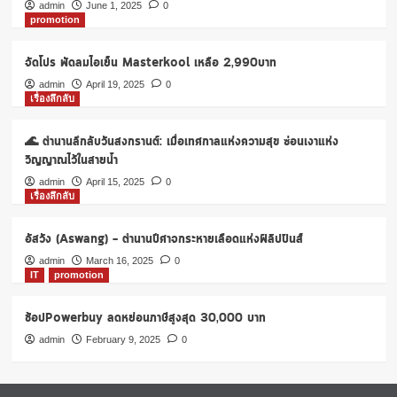
ห้อง
admin
June 1, 2025
0
promotion
พัก
ที่
ภูเก็ต
จัดโปร พัดลมไอเย็น Masterkool เหลือ 2,990บาท
โปร
admin
April 19, 2025
0
โม
เรื่องลึกลับ
ชั่น
ช่วง
🌊 ตำนานลึกลับวันสงกรานต์: เมื่อเทศกาลแห่งความสุข ซ่อนเงาแห่ง
โค
วิด
วิญญาณไว้ในสายน้ำ
ที่
admin
April 15, 2025
0
เพนกวิน
เรื่องลึกลับ
อีท
ชาบู
อัสวัง (Aswang) – ตำนานปีศาจกระหายเลือดแห่งฟิลิปปินส์
admin
March 16, 2025
0
IT
promotion
ช้อปPowerbuy ลดหย่อนภาษีสูงสุด 30,000 บาท
admin
February 9, 2025
0