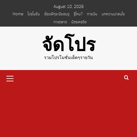
Skip
August 10, 2026
to
Home
โปรโมชั่น
เรื่องผีๆชะนีชอบดู
รู้ไหม?
การเงิน
บทความน่าสนใจ
content
การตลาด
บัตรเครดิต
จัดโปร
รวมโปรโมชั่นเด็ดๆรายวัน
Primary
Menu