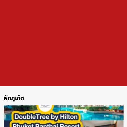
พักภูเก็ต