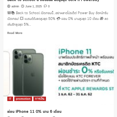
Back to school นี้ ช้อปมันส์ ลดสูงสุด 50% ที่ Powerbuy
admin
June 1, 2025
0
🎒📚 Back to School เปิดเทอมนี้…อย่าพลาดโปรเด็ด! Power Buy จัดหนักรับ
เปิดเทอม! 💥 แบรนด์ดังลดสูงสุด 50% 💳 ผ่อน 0% นานสูงสุด 10 เดือน 🎁 ลด
เพิ่มอีกสูงสุด 5%...
Read
Read More
more
about
Back
to
school
นี้
ช้อ
ปมันส์
ลด
สูงสุด
50%
ที่
Powerbuy
IT
promotion
การเงิน
ผ่อน iPhone 11 0% นาน 6 เดือน