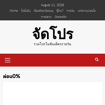
Skip
August 11, 2026
to
Home
โปรโมชั่น
เรื่องผีๆชะนีชอบดู
รู้ไหม?
การเงิน
บทความน่าสนใจ
content
การตลาด
บัตรเครดิต
จัดโปร
รวมโปรโมชั่นเด็ดๆรายวัน
Primary
Menu
ผ่อน0%