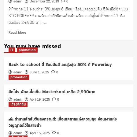
admin
December 22, 2019
0
?iPhone 11 ผ่อนชำระ 0% สูงสุด 6 เดือน หรือรับเครดิตเงินคืน 5% เมื่อใช้คะแนน
KTC FOREVER มาพร้อมประสิทธิภาพล้ำหน้า พร้อมเลนส์คู่ใหม่ iPhone 11 เริ่ม
ต้นเพียง 24,900 บาท •...
Read
Read More
more
about
You may have missed
ผ่อน
IT
promotion
iPhone
11
Back to school นี้ ช้อปมันส์ ลดสูงสุด 50% ที่ Powerbuy
0%
นาน
admin
June 1, 2025
0
promotion
6
เดือน
จัดโปร พัดลมไอเย็น Masterkool เหลือ 2,990บาท
admin
April 19, 2025
0
เรื่องลึกลับ
🌊 ตำนานลึกลับวันสงกรานต์: เมื่อเทศกาลแห่งความสุข ซ่อนเงาแห่ง
วิญญาณไว้ในสายน้ำ
admin
April 15, 2025
0