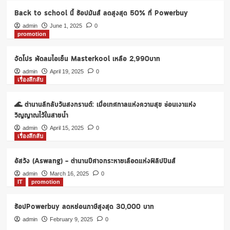
ปล่อย
Back to school นี้ ช้อปมันส์ ลดสูงสุด 50% ที่ Powerbuy
เงิน
กู้
admin
June 1, 2025
0
promotion
50,000
บาท
แก่
จัดโปร พัดลมไอเย็น Masterkool เหลือ 2,990บาท
ผู้
admin
April 19, 2025
0
มี
เรื่องลึกลับ
บัตร
สวัสดิการ
🌊 ตำนานลึกลับวันสงกรานต์: เมื่อเทศกาลแห่งความสุข ซ่อนเงาแห่ง
แห่ง
รัฐ
วิญญาณไว้ในสายน้ำ
admin
April 15, 2025
0
เรื่องลึกลับ
อัสวัง (Aswang) – ตำนานปีศาจกระหายเลือดแห่งฟิลิปปินส์
admin
March 16, 2025
0
IT
promotion
ช้อปPowerbuy ลดหย่อนภาษีสูงสุด 30,000 บาท
admin
February 9, 2025
0