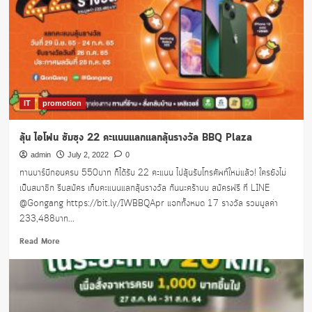
IT
promotion
ลุ้น ไอโฟน ซัมซุง 22 คะแนนแลกแลกลุ้นรางวัล BBQ Plaza
admin
July 2, 2022
0
ทานบาร์บีกอนครบ 550บาท ก็ได้รับ 22 คะแนน ไปลุ้นรับโทรศัพท์ใหม่แล้ว! ใครยังไม่
เป็นสมาชิก รีบสมัคร เก็บคะแนนแลกลุ้นรางวัล กันนะคร้าบบ สมัครฟรี ที่ LINE
@Gongang https://bit.ly/IWBBQApr แจกทั้งหมด 17 รางวัล รวมมูลค่า
233,488บาท...
Read
Read More
more
about
ลุ้น
ไอ
โฟน