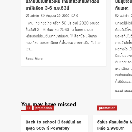
ปลายปีนี้ไปเที่ยวไหน ไทยเที่ยวไทยมีคำตอบ
บินสุขใจไ
มาให้เลือก 3-6 ก.ย.63นี้
กันเถอะ
admin
August 29, 2020
0
admin
งาน ไทยเที่ยวไทย ครั้งที่ 56 ประจำปี 2020 งานจัด
นกแอร์(Nok
ขึ้นวันที่ 3 – 6 กันยายน 2563 ณ ไบเทค บางนา
ต้อนรับปีให
พร้อมจัดโปรโมชั่นมากมายในงาน ให้เลือกซื้อ แพ็คเกจ
ขอพรกันในวั
ท่องเที่ยว ลดราคาพิเศษ ทั้งโรงแรม สายการบิน ทัวร์ รถ
การเข้าวัดไห
เช่า...
พึ่งทางใจ เป
นิยมไปขอพรกั
Read
Read More
ต้นชีวิตของป
more
เพราะมีความ
about
ปลาย
เริ่มต้นใหม่
ปี
ทั้งปีนั่นเอง..
นี้
ไป
Read Mor
เที่ยว
ไหน
You may have missed
ไทย
IT
promotion
promotion
เที่ยว
ไทย
Back to school นี้ ช้อปมันส์ ลด
จัดโปร พัดลมไอเย็น
มี
สูงสุด 50% ที่ Powerbuy
เหลือ 2,990บาท
คำ