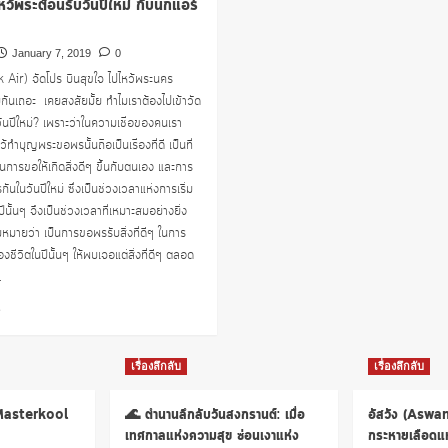
หว้พระต้อนรับวันปีใหม่ กับนกแอร์
January 7, 2019
0
 Air) จัดโปร บินสุขใจ ไปไหว้พระนคร
ม่กันเถอะ เคยสงสัยมั้ย ทำไมเราต้องไปเข้าวัด
นปีใหม่? เพราะว่าในความเชื่อของคนเรา
ว้ทำบุญพระขอพรนั้นถือเป็นเรื่องที่ดี เป็นที่
็นการขอให้เกิดสิ่งดีๆ ขึ้นกับตนเอง และการ
นในวันปีใหม่ ซึ่งเป็นช่วงเวลาแห่งการเริ่ม
ีนั้นๆ จึงเป็นช่วงเวลาที่เหมาะสมอย่างยิ่ง
หมายว่า เป็นการขอพรรับสิ่งที่ดีๆ ในการ
ของชีวิตในปีนั้นๆ ให้พบเจอแต่สิ่งที่ดีๆ ตลอด
.
Read
e
more
about
บิน
เรื่องลึกลับ
เรื่องลึกลับ
สุขใจ
ไหว้
 Masterkool
🌊 ตำนานลึกลับวันสงกรานต์: เมื่อ
อัสวัง (Aswa
พระ
เทศกาลแห่งความสุข ซ่อนเงาแห่ง
กระหายเลือดแห่
ต้อนรับ