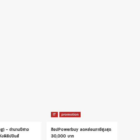
IT
promotion
ng) – ตำนานปีศาจ
ช้อปPowerbuy ลดหย่อนภาษีสูงสุด
งฟิลิปปินส์
30,000 บาท