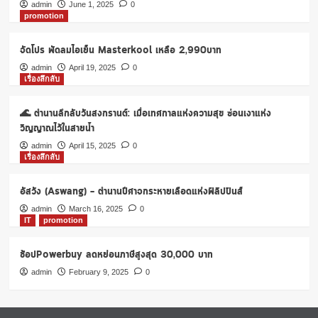
โปร
admin
June 1, 2025
0
promotion
โม
ชั่น
ตลอด
จัดโปร พัดลมไอเย็น Masterkool เหลือ 2,990บาท
เดือน
admin
April 19, 2025
0
ตุลาคม
เรื่องลึกลับ
ช้อ
ปมันส์
🌊 ตำนานลึกลับวันสงกรานต์: เมื่อเทศกาลแห่งความสุข ซ่อนเงาแห่ง
วัน
ไม่
วิญญาณไว้ในสายน้ำ
มี
admin
April 15, 2025
0
ไฟลต์
เรื่องลึกลับ
อัสวัง (Aswang) – ตำนานปีศาจกระหายเลือดแห่งฟิลิปปินส์
admin
March 16, 2025
0
IT
promotion
ช้อปPowerbuy ลดหย่อนภาษีสูงสุด 30,000 บาท
admin
February 9, 2025
0