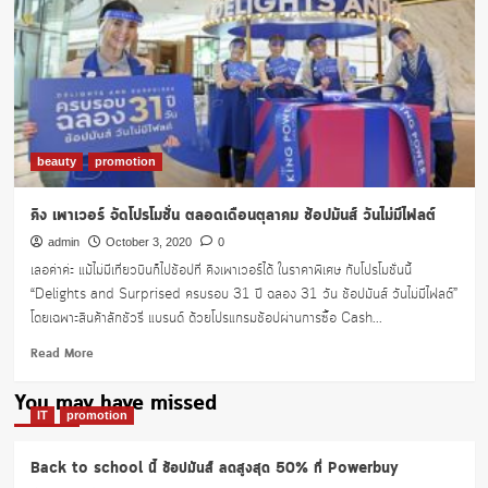
beauty
promotion
คิง เพาเวอร์ จัดโปรโมชั่น ตลอดเดือนตุลาคม ช้อปมันส์ วันไม่มีไฟลต์
admin
October 3, 2020
0
เลอค่าค่ะ แม้ไม่มีเที่ยวบินก็ไปช้อปที่ คิงเพาเวอร์ได้ ในราคาพิเศษ กับโปรโมชั่นนี้
“Delights and Surprised ครบรอบ 31 ปี ฉลอง 31 วัน ช้อปมันส์ วันไม่มีไฟลต์”
โดยเฉพาะสินค้าลักชัวรี่ แบรนด์ ด้วยโปรแกรมช้อปผ่านการซื้อ Cash...
Read
Read More
more
about
You may have missed
คิง
IT
promotion
เพา
เวอร์
Back to school นี้ ช้อปมันส์ ลดสูงสุด 50% ที่ Powerbuy
จัด