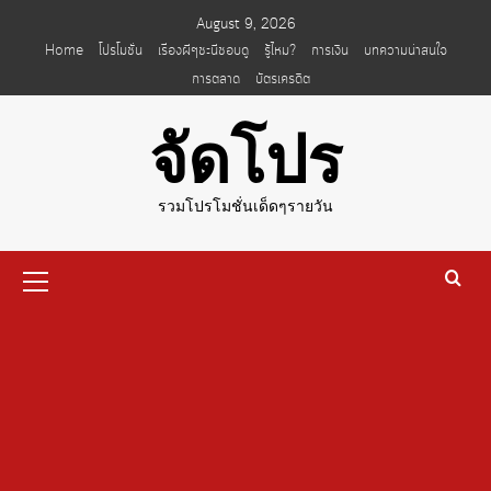
Skip
August 9, 2026
to
Home
โปรโมชั่น
เรื่องผีๆชะนีชอบดู
รู้ไหม?
การเงิน
บทความน่าสนใจ
content
การตลาด
บัตรเครดิต
จัดโปร
รวมโปรโมชั่นเด็ดๆรายวัน
Primary
Menu