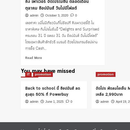
คิง เพาเวอร์ จัดโปรโมชั่น ตลอดเดือน
ตุลาคม ช้อปมันส์ วันไม่มีไฟลต์
admin
October 3, 2020
0
เลอค่าค่ะ แม้ไม่มีเที่ยวบินก็ไปช้อปที่ คิงเพาเวอร์ได้ ใน
ราคาพิเศษ กับโปรโมชั่นนี้ “Delights and Surprised
ครบรอบ 31 ปี ฉลอง 31 วัน ช้อปมันส์ วันไม่มีไฟลต์”
โดยเฉพาะสินค้าลักชัวรี่ แบรนด์ ด้วยโปรแกรมช้อปผ่าน
การซื้อ Cash...
Read
Read More
more
about
You may have missed
คิง
IT
promotion
promotion
เพา
เวอร์
Back to school นี้ ช้อปมันส์ ลด
จัดโปร พัดลมไอเย็น
จัด
สูงสุด 50% ที่ Powerbuy
เหลือ 2,990บาท
โปร
โม
admin
June 1, 2025
0
admin
April 19, 
ชั่น
ตลอด
เดือน
ตุลาคม
ช้อ