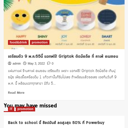
food&drink
promotion
เตรียมตัว 9 พ.ค.65นี้ แจกฟรี! Griptok ติดมือถือ ที่ คาเฟ่ อเมซอน
admin
May 3, 2022
0
แฟนกาแฟ ร้านคาเฟ่ อเมซอน เตรียมตัว เพราะ แจกฟรี! Griptok ติดมือถือ เกินปุ
ยมุ้ย เพียงซื้อเครื่องดื่ม 1 แก้วเท่านั้นก็รับไปเลย ถ้าพร้อมแล้วรอเลย เจอกันวันที่ 9
พ.ค. นี้ พร้อมแจกทุกสาขา มีถึง 5...
Read
Read More
more
about
You may have missed
เตรียม
IT
promotion
ตัว
9
Back to school นี้ ช้อปมันส์ ลดสูงสุด 50% ที่ Powerbuy
พ.ค.65นี้