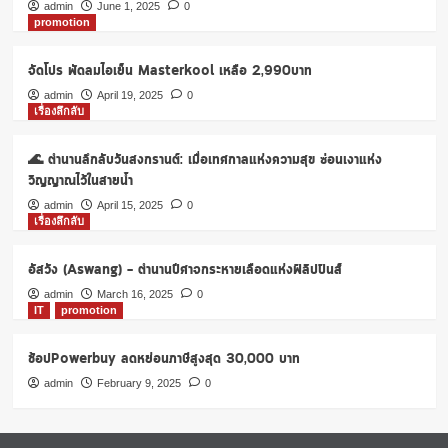
แจก
admin
June 1, 2025
0
promotion
ฟรี!
Griptok
ติดมือ
จัดโปร พัดลมไอเย็น Masterkool เหลือ 2,990บาท
ถือ
admin
April 19, 2025
0
ที่
เรื่องลึกลับ
คาเฟ่
อ
🌊 ตำนานลึกลับวันสงกรานต์: เมื่อเทศกาลแห่งความสุข ซ่อนเงาแห่ง
เม
ซอน
วิญญาณไว้ในสายน้ำ
admin
April 15, 2025
0
เรื่องลึกลับ
อัสวัง (Aswang) – ตำนานปีศาจกระหายเลือดแห่งฟิลิปปินส์
admin
March 16, 2025
0
IT
promotion
ช้อปPowerbuy ลดหย่อนภาษีสูงสุด 30,000 บาท
admin
February 9, 2025
0