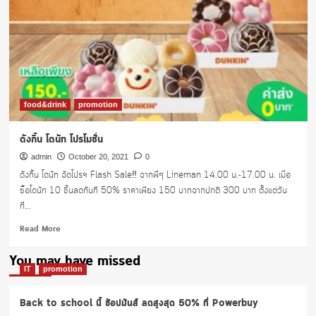
food&drink
promotion
ดังกิ้น โดนัท โปรโมชั่น
admin
October 20, 2021
0
ดังกิ้น โดนัท จัดโปรฯ Flash Sale‼️ จากพี่ๆ Lineman 14.00 น.-17.00 น. เมื่อ
ซื้อโดนัท 10 ชิ้นลดทันที 50% ราคาเพียง 150 บาทจากปกติ 300 บาท ตั้งแต่วัน
ที่...
Read
Read More
more
about
You may have missed
ดัง
IT
promotion
กิ้น
โดนัท
Back to school นี้ ช้อปมันส์ ลดสูงสุด 50% ที่ Powerbuy
โปร