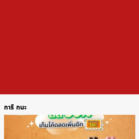
กีืารื กนืีะ