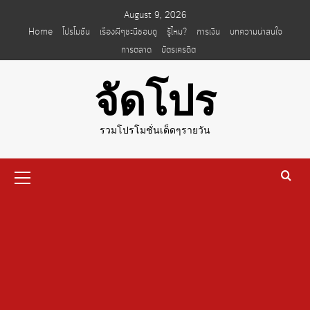
Skip
August 9, 2026
to
Home
โปรโมชั่น
เรื่องผีๆชะนีชอบดู
รู้ไหม?
การเงิน
บทความน่าสนใจ
content
การตลาด
บัตรเครดิต
จัดโปร
รวมโปรโมชั่นเด็ดๆรายวัน
Primary
Menu